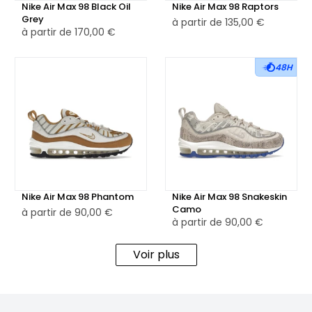
Nike Air Max 98 Black Oil
Nike Air Max 98 Raptors
et en mesh garantit un soutien et une durabilité
Grey
à partir de
135,00 €
exceptionnels.
à partir de
170,00 €
👕 Parfaites pour les citadins et les amateurs de sneakers
48H
qui célèbrent l'esprit de New York, les Nike Air Max 98 New
York sont idéales pour compléter une tenue urbaine ou
pour afficher un style streetwear authentique. Que ce soit
pour explorer la ville ou pour faire une déclaration de
mode, ces sneakers sont le choix parfait pour ceux qui
recherchent à la fois confort et esthétique urbaine
distinctive.
Nike Air Max 98 Phantom
Nike Air Max 98 Snakeskin
Camo
à partir de
90,00 €
à partir de
90,00 €
Voir plus