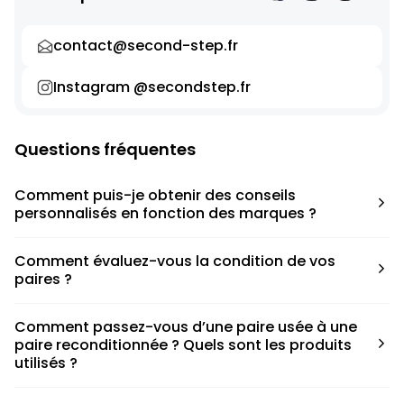
contact@second-step.fr
Instagram @secondstep.fr
Questions fréquentes
Comment puis-je obtenir des conseils
personnalisés en fonction des marques ?
Chaque modèle est accompagné d’un conseil pratique
Comment évaluez-vous la condition de vos
pour déterminer la taille appropriée, que ce soit une taille
paires ?
en dessous, au-dessus ou correspondant à votre taille
habituelle.
Nous avons élaboré une grille de notation basée sur les
Comment passez-vous d’une paire usée à une
défauts spécifiques de chaque paire.
paire reconditionnée ? Quels sont les produits
utilisés ?
Nous collaborons avec des partenaires sneakers artists qui