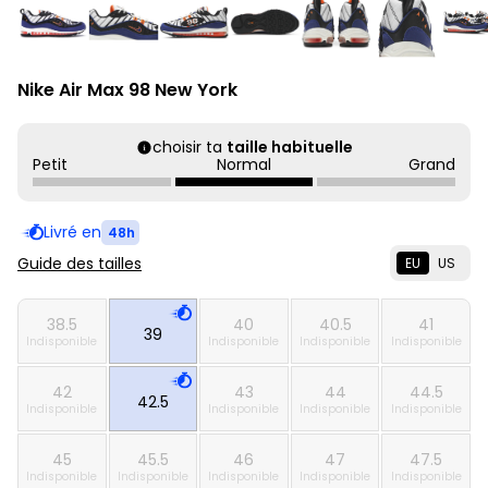
Nike Air Max 98 New York
choisir ta
taille habituelle
Petit
Normal
Grand
Livré en
48h
Guide des tailles
EU
US
38.5
40
40.5
41
39
Indisponible
Indisponible
Indisponible
Indisponible
42
43
44
44.5
42.5
Indisponible
Indisponible
Indisponible
Indisponible
45
45.5
46
47
47.5
Indisponible
Indisponible
Indisponible
Indisponible
Indisponible