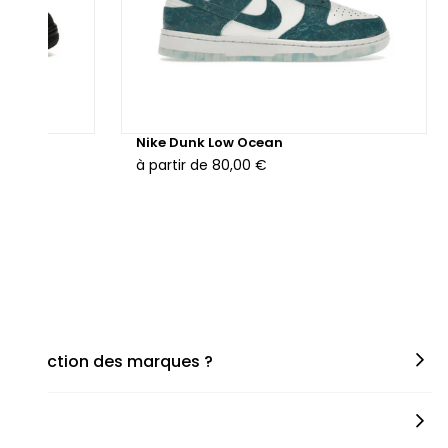
hunder
Nike Dunk Low Ocean
à partir de
80,00 €
en fonction des marques ?
miner la taille appropriée, que ce soit une taille en