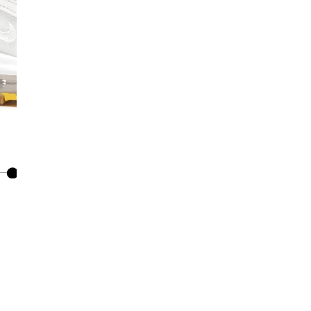
I
Co
De
Ma
Co