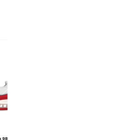
em
fi
l'
🌟
de
et
le
x 98 University Red White
Nike Air Max 97 Metallic Gol