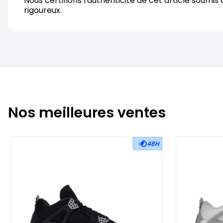
Nous certifions l'authenticite de cet article soumis 
rigoureux.
Nos meilleures ventes
48H