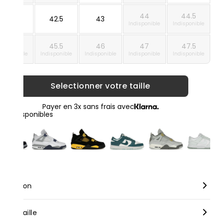
44
44.5
42
42.5
43
Indisponible
Indisponible
45
45.5
46
47
47.5
ndisponible
Indisponible
Indisponible
Indisponible
Indisponible
Selectionner votre taille
Payer en 3x sans frais avec
loris disponibles
scription
rque :
Nike
nseil taille