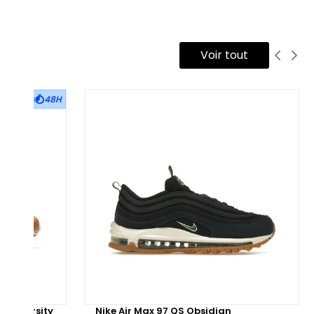
blématiques des Bruins. De plus, le logo UNDEFEATED est
èrement affiché sur les languettes et traverse tout le long de
empeigne.
Voir tout
 La semelle intermédiaire comprend l'unité AIR caractéristique
s Air Max 97, et la semelle d'usure présente une teinte gum
48H
 jaune. Une édition spéciale qui célèbre la fusion entre Nike et
s Bruins, tout en incarnant l'esthétique sportive de l'université.
d University
Nike Air Max 97 QS Obsidian