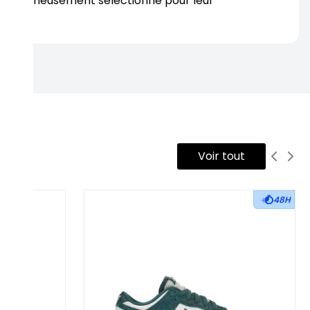
s soigneusement sélectionné pour leur
rtise.
Voir tout
48H