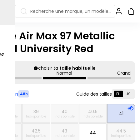
Recherche une marque, un modèle…
ike Air Max 97 Metallic
ew Balance 550
Salomon
old University Red
 Jordan
ew Balance 1906
Off-white
ez
s colorées
ew Balance
Ugg
choisir ta
taille habituelle
906R
Petit
Normal
Grand
Asics Gel
ew Balance
002R
ew Balance 9060
Livré en
Guide des tailles
48h
EU
US
38.5
39
40
40.5
41
ndisponible
Indisponible
Indisponible
Indisponible
42
42.5
43
44.5
44
ndisponible
Indisponible
Indisponible
Indisponible