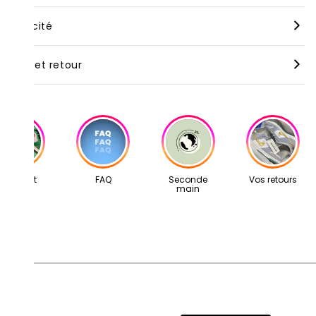
 revanche, pour nos articles de seconde main, il est
ur toutes les commandes à travers le monde, nous
thenticité
uleur (FR)
:
["OR","Blanc","Rouge"]
éférable d’opter pour une demi-taille au dessus de votre taille
ceptons les paiements par carte de crédit et Apple Pay.
bituelle.
us les articles vendus sur Second Step sont garantis
uleur Texte
:
METALLIC GOLD/UNIVERSITY RED
s commandes sont traitées dès la réception du paiement.
vraison et retour
thentiques. Avant d’être expédiés, ils sont minutieusement
ur les paiements en plusieurs fois avec Klarna (réglés en 3 ou
rifiés par nos experts. Chaque produit passe ainsi par un
te de création
:
29/08/2018
us disposez de 14 jours calendaires après la réception de
fois), le traitement débute dès la confirmation du premier
ntrôle rigoureux de qualité et d’authenticité.
tre commande pour soumettre votre demande de retour à
iement.
is de sortie
:
Août 2018
tre adresse mail: contact@second-step.fr.
s articles proviennent exclusivement de notre réseau de
La "Nike Air Max 97 Metallic Gold University Red" représente un
vendeurs partenaires, sélectionnés avec soin pour leur
riage harmonieux entre style rétro et innovation moderne,
ertise. Ils vous sont livrés dans leur boîte d’origine,
Concept
FAQ
Seconde
Vos retours
pturant l'essence de l'iconique Air Max 97 avec une touche
main
compagnés de tous leurs accessoires, ainsi que d’un scellé
ntemporaine.
cond Step attestant qu’ils ont été contrôlés et expédiés par
tre équipe.
Son coloris "Metallic Gold University Red" est une véritable
claration de mode, combinant l'élégance intemporelle du
ré métallique avec l'énergie vibrante du rouge universitaire.
tte combinaison audacieuse crée une esthétique
suellement saisissante qui attire instantanément l'attention.