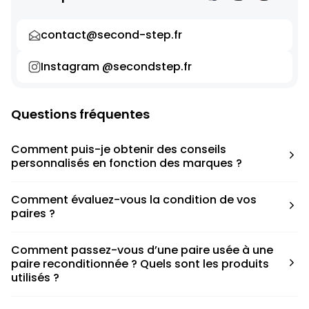
contact@second-step.fr
Instagram @secondstep.fr
Questions fréquentes
Comment puis-je obtenir des conseils
personnalisés en fonction des marques ?
Chaque modèle est accompagné d’un conseil pratique
Comment évaluez-vous la condition de vos
pour déterminer la taille appropriée, que ce soit une taille
paires ?
en dessous, au-dessus ou correspondant à votre taille
habituelle.
Nous avons élaboré une grille de notation basée sur les
Comment passez-vous d’une paire usée à une
défauts spécifiques de chaque paire.
paire reconditionnée ? Quels sont les produits
utilisés ?
Nous collaborons avec des partenaires sneakers artists qui