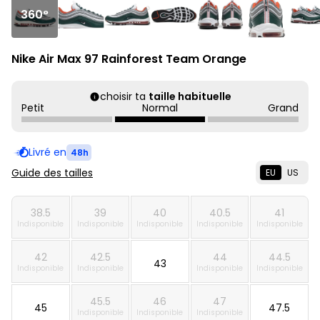
360°
Nike Air Max 97 Rainforest Team Orange
choisir ta
taille habituelle
Petit
Normal
Grand
Livré en
48h
Guide des tailles
EU
US
38.5
39
40
40.5
41
Indisponible
Indisponible
Indisponible
Indisponible
Indisponible
42
42.5
44
44.5
43
Indisponible
Indisponible
Indisponible
Indisponible
45.5
46
47
45
47.5
Indisponible
Indisponible
Indisponible