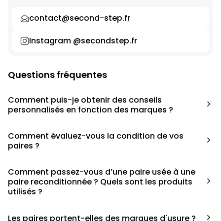
contact@second-step.fr
Instagram @secondstep.fr
Questions fréquentes
Comment puis-je obtenir des conseils
personnalisés en fonction des marques ?
Chaque modèle est accompagné d’un conseil pratique
Comment évaluez-vous la condition de vos
pour déterminer la taille appropriée, que ce soit une taille
paires ?
en dessous, au-dessus ou correspondant à votre taille
habituelle.
Nous avons élaboré une grille de notation basée sur les
Comment passez-vous d’une paire usée à une
défauts spécifiques de chaque paire.
paire reconditionnée ? Quels sont les produits
utilisés ?
Nous collaborons avec des partenaires sneakers artists qui
Les paires portent-elles des marques d'usure ?
ont fait de cette passion leur métier afin de reconditionner