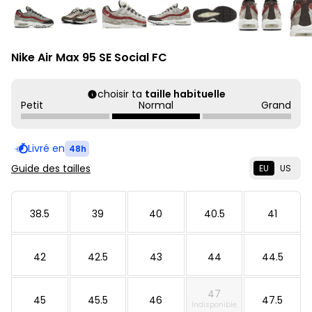
Nike Air Max 95 SE Social FC
choisir ta
taille habituelle
Petit
Normal
Grand
Livré en
48h
Guide des tailles
EU
US
38.5
39
40
40.5
41
42
42.5
43
44
44.5
47
45
45.5
46
47.5
Indisponible