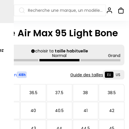
Recherche une marque, un modèle…
ike Air Max 95 Light Bone
ew Balance 550
Salomon
 Jordan
ew Balance 1906
Off-white
ez
choisir ta
taille habituelle
Petit
Normal
Grand
s colorées
ew Balance
Ugg
906R
Asics Gel
ew Balance
Livré en
Guide des tailles
48h
EU
US
002R
ew Balance 9060
36
36.5
37.5
38
38.5
39
40
40.5
41
42
42.5
43
44
44.5
45