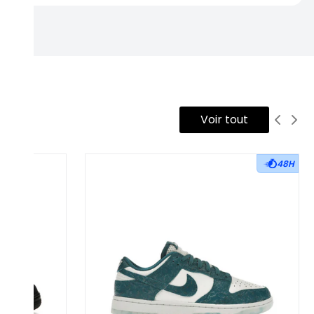
Voir tout
48H