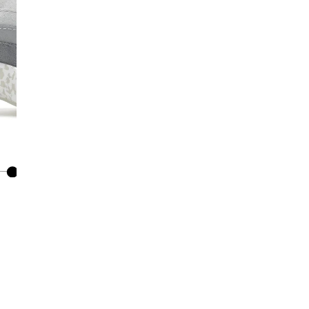
I
Co
De
Ma
Co
Mo
No