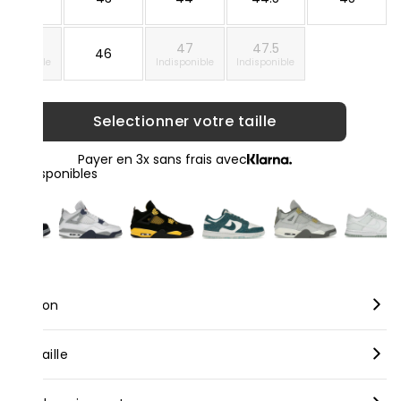
45.5
47
47.5
46
ndisponible
Indisponible
Indisponible
Selectionner votre taille
Payer en 3x sans frais avec
loris disponibles
scription
rque :
Nike
nseil taille
dèle :
Nike Air Max 95 Light Bone
us vous conseillons de prendre votre taille habituelle pour nos