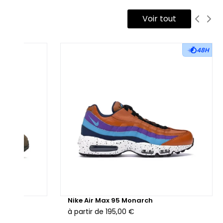
Voir tout
Plusieurs détails beige, tels que le talon et la semelle,
ennent compléter le design emblématique de cette gamme.
48H
e
Nike Air Max 95 Monarch
à partir de
195,00 €