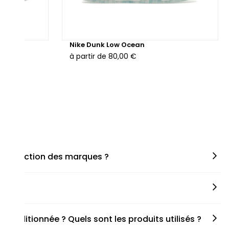
hunder
Nike Dunk Low Ocean
à partir de
80,00 €
en fonction des marques ?
miner la taille appropriée, que ce soit une taille en
s spécifiques de chaque paire.
onditionnée ? Quels sont les produits utilisés ?