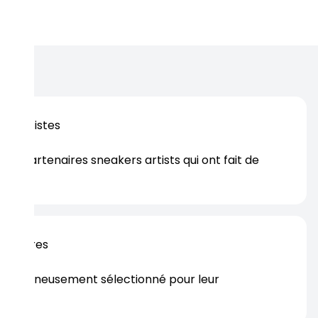
os artistes
es partenaires sneakers artists qui ont fait de
er.
rtenaires
s soigneusement sélectionné pour leur
rtise.