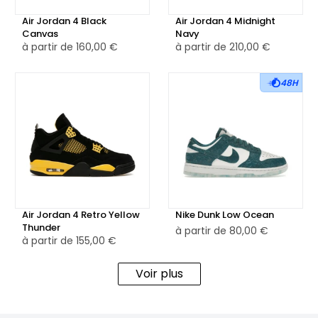
performances modernes, garantissant un look élégant et
Air Jordan 4 Black
Air Jordan 4 Midnight
une performance maximale à chaque étape.
Canvas
Navy
à partir de
160,00 €
à partir de
210,00 €
48H
Air Jordan 4 Retro Yellow
Nike Dunk Low Ocean
Thunder
à partir de
80,00 €
à partir de
155,00 €
Voir plus