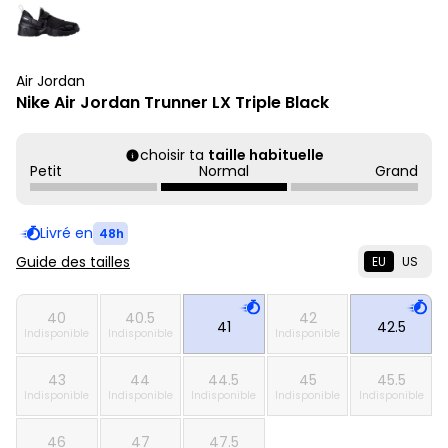
Air Jordan
Nike Air Jordan Trunner LX Triple Black
choisir ta
taille habituelle
Petit
Normal
Grand
Livré en
48h
Guide des tailles
EU
US
40
40.5
42
41
42.5
Indisponible
Indisponible
Indisponible
43
44
44.5
45
45.5
Indisponible
Indisponible
Indisponible
Indisponible
Indisponible
46
47
47.5