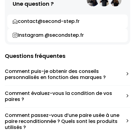
Une question ?
contact@second-step.fr
Instagram @secondstep.fr
Questions fréquentes
Comment puis-je obtenir des conseils
personnalisés en fonction des marques ?
Chaque modèle est accompagné d’un conseil pratique
Comment évaluez-vous la condition de vos
pour déterminer la taille appropriée, que ce soit une taille
paires ?
en dessous, au-dessus ou correspondant à votre taille
habituelle.
Nous avons élaboré une grille de notation basée sur les
Comment passez-vous d’une paire usée à une
défauts spécifiques de chaque paire.
paire reconditionnée ? Quels sont les produits
utilisés ?