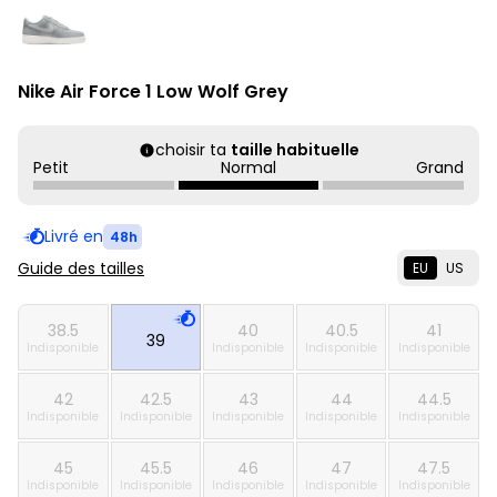
Nike Air Force 1 Low Wolf Grey
choisir ta
taille habituelle
Petit
Normal
Grand
Livré en
48h
Guide des tailles
EU
US
38.5
40
40.5
41
39
Indisponible
Indisponible
Indisponible
Indisponible
42
42.5
43
44
44.5
Indisponible
Indisponible
Indisponible
Indisponible
Indisponible
45
45.5
46
47
47.5
Indisponible
Indisponible
Indisponible
Indisponible
Indisponible