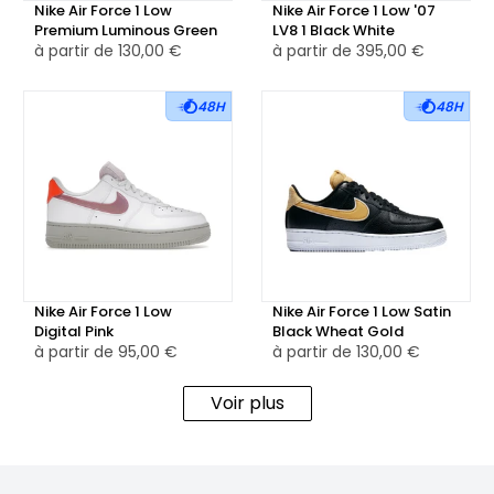
recherchent une sneaker classique et versatile qui
Nike Air Force 1 Low
Nike Air Force 1 Low '07
Premium Luminous Green
LV8 1 Black White
s'adapte à toutes les occasions.
à partir de
130,00 €
à partir de
395,00 €
48H
48H
Nike Air Force 1 Low
Nike Air Force 1 Low Satin
Digital Pink
Black Wheat Gold
à partir de
95,00 €
à partir de
130,00 €
Voir plus