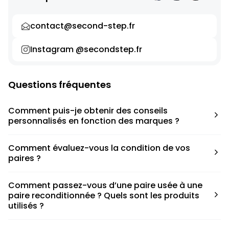
contact@second-step.fr
Instagram @secondstep.fr
Questions fréquentes
Comment puis-je obtenir des conseils
personnalisés en fonction des marques ?
Chaque modèle est accompagné d’un conseil pratique
Comment évaluez-vous la condition de vos
pour déterminer la taille appropriée, que ce soit une taille
paires ?
en dessous, au-dessus ou correspondant à votre taille
habituelle.
Nous avons élaboré une grille de notation basée sur les
Comment passez-vous d’une paire usée à une
défauts spécifiques de chaque paire.
paire reconditionnée ? Quels sont les produits
utilisés ?
Nous collaborons avec des partenaires sneakers artists qui