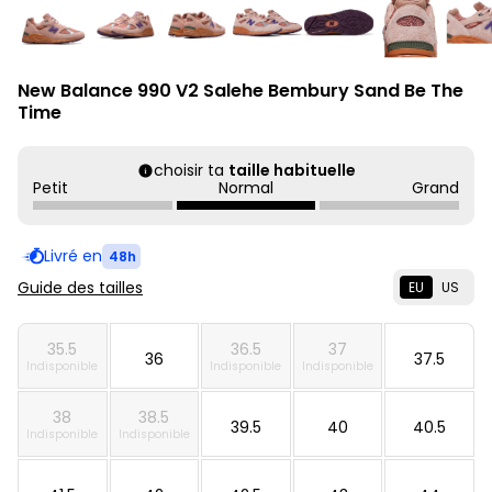
New Balance 990 V2 Salehe Bembury Sand Be The
Time
choisir ta
taille habituelle
Petit
Normal
Grand
Livré en
48h
Guide des tailles
EU
US
35.5
36.5
37
36
37.5
Indisponible
Indisponible
Indisponible
38
38.5
39.5
40
40.5
Indisponible
Indisponible