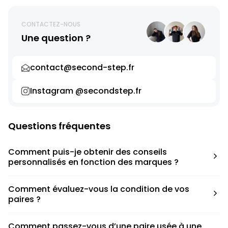
CONTACTEZ-NOUS
Une question ?
contact@second-step.fr
Instagram @secondstep.fr
Questions fréquentes
Comment puis-je obtenir des conseils
personnalisés en fonction des marques ?
Chaque modèle est accompagné d’un conseil pratique
Comment évaluez-vous la condition de vos
pour déterminer la taille appropriée, que ce soit une taille
paires ?
en dessous, au-dessus ou correspondant à votre taille
habituelle.
Nous avons élaboré une grille de notation basée sur les
Comment passez-vous d’une paire usée à une