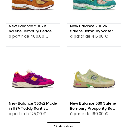
New Balance 2002R
New Balance 2002R
Salehe Bembury Peace Be
Salehe Bembury Water Be
The Journey
à partir de
400,00 €
The Guide
à partir de
415,00 €
New Balance 990v2 Made
New Balance 530 Salehe
in USA Teddy Santis
Bembury Prosperity Be
Purple Yellow
à partir de
125,00 €
The Prize
à partir de
190,00 €
Voir plus