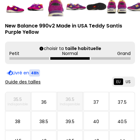
New Balance 990v2 Made in USA Teddy Santis
Purple Yellow
choisir ta
taille habituelle
Petit
Normal
Grand
Livré en
48h
Guide des tailles
EU
US
35.5
36.5
36
37
37.5
Indisponible
Indisponible
38
38.5
39.5
40
40.5