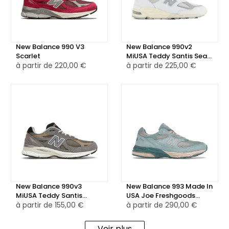
🔵 La semelle intermédiaire est équipée de la technologie
ABZORB, offrant un amorti exceptionnel pour un confort
optimal tout au long de la journée.
New Balance 990 V3
New Balance 990v2
Scarlet
MiUSA Teddy Santis Sea
👌 Cette New Balance 990 V2 est un excellent choix pour
à partir de
220,00 €
Salt
à partir de
225,00 €
ceux qui recherchent une sneaker fabriquée avec soin aux
États-Unis, alliant style, qualité et confort. Son mélange de
couleurs audacieuses en fait également une option
tendance pour ceux qui aiment se démarquer.
New Balance 990v3
New Balance 993 Made In
MiUSA Teddy Santis
USA Joe Freshgoods
Marblehead Incense
à partir de
155,00 €
Arctic Blue
à partir de
290,00 €
Voir plus