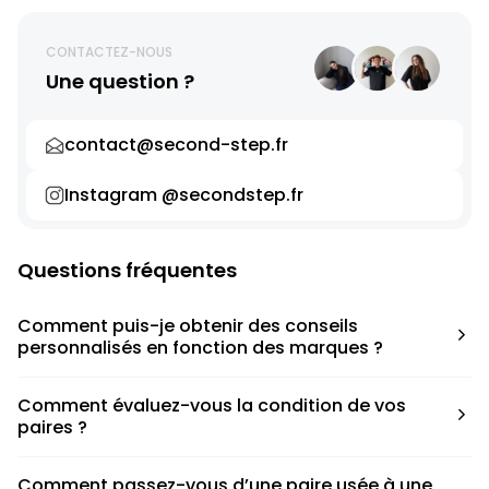
CONTACTEZ-NOUS
Une question ?
contact@second-step.fr
Instagram @secondstep.fr
Questions fréquentes
Comment puis-je obtenir des conseils
personnalisés en fonction des marques ?
Chaque modèle est accompagné d’un conseil pratique
Comment évaluez-vous la condition de vos
pour déterminer la taille appropriée, que ce soit une taille
paires ?
en dessous, au-dessus ou correspondant à votre taille
habituelle.
Nous avons élaboré une grille de notation basée sur les
Comment passez-vous d’une paire usée à une