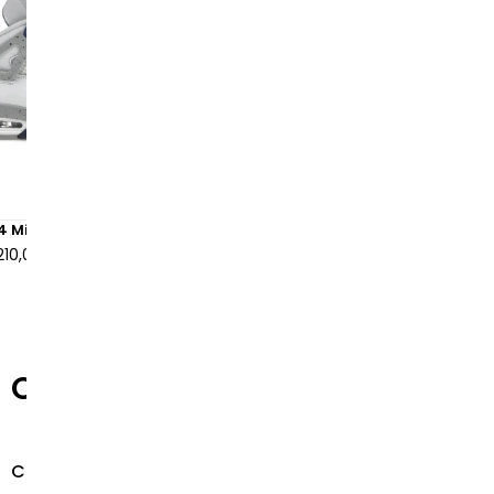
 4 Midnight Navy
Air Jordan 4 Retro Yellow T
210,00 €
à partir de
155,00 €
Questions fréquentes
Comment puis-je obtenir des conseils personnalisés 