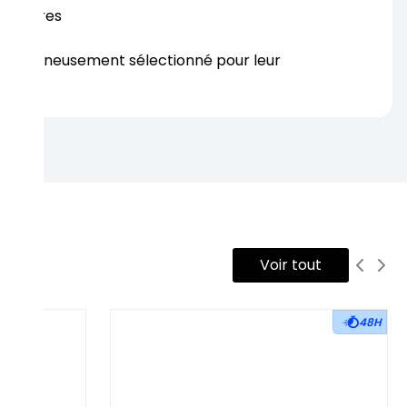
rtenaires
s soigneusement sélectionné pour leur
rtise.
Voir tout
48H