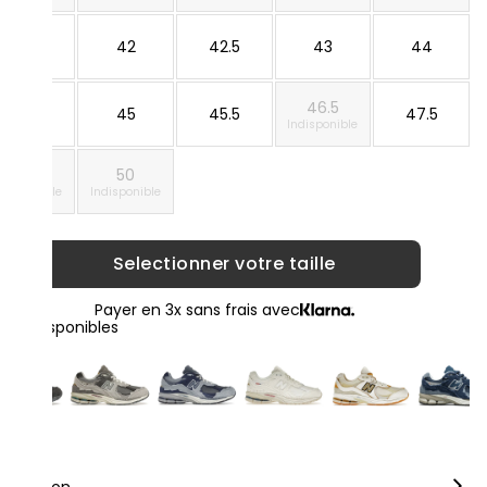
41.5
42
42.5
43
44
46.5
44.5
45
45.5
47.5
Indisponible
49
50
ndisponible
Indisponible
Selectionner votre taille
Payer en 3x sans frais avec
loris disponibles