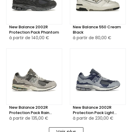
👟 L'ensemble repose sur une semelle crème équipée de la
technologie ABZORB et d'une semelle extérieure vert
New Balance 2002R
New Balance 550 Cream
pomme avec un amorti N-ergy.
Protection Pack Phantom
Black
à partir de
140,00 €
à partir de
80,00 €
👫 Cette nouvelle collaboration, signée Ditte et Nicolaj
Reffstrup, allie tendance et confort, et est également
proposée dans une édition Cream.
New Balance 2002R
New Balance 2002R
Protection Pack Rain
Protection Pack Light
Cloud
à partir de
135,00 €
Arctic Grey Purple
à partir de
230,00 €
Voir plus