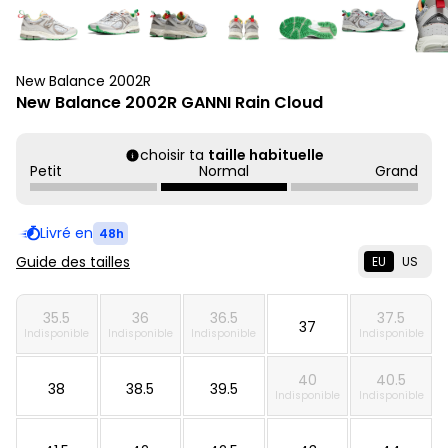
New Balance 2002R
New Balance 2002R GANNI Rain Cloud
choisir ta
taille habituelle
Petit
Normal
Grand
Livré en
48h
Guide des tailles
EU
US
35.5
36
36.5
37.5
37
Indisponible
Indisponible
Indisponible
Indisponible
40
40.5
38
38.5
39.5
Indisponible
Indisponible