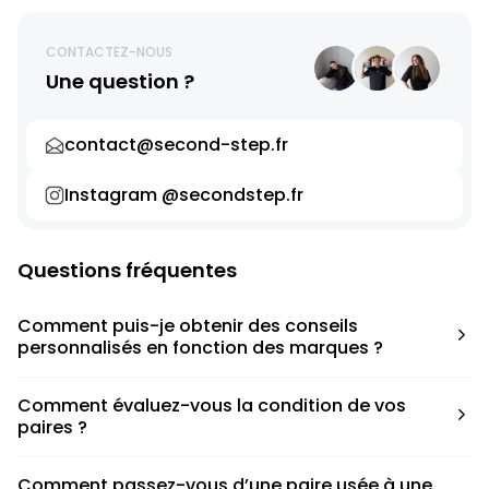
CONTACTEZ-NOUS
Une question ?
contact@second-step.fr
Instagram @secondstep.fr
Questions fréquentes
Comment puis-je obtenir des conseils
personnalisés en fonction des marques ?
Chaque modèle est accompagné d’un conseil pratique
Comment évaluez-vous la condition de vos
pour déterminer la taille appropriée, que ce soit une taille
paires ?
en dessous, au-dessus ou correspondant à votre taille
habituelle.
Nous avons élaboré une grille de notation basée sur les
Comment passez-vous d’une paire usée à une