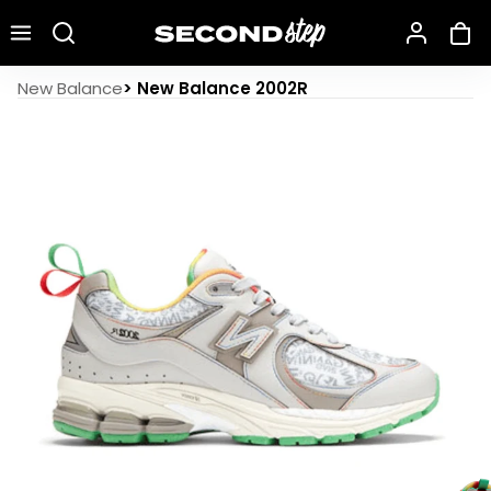
Recherche une marque, un modèle…
New Balance 2002R GANNI Rain Cloud
New Balance
>
New Balance 2002R