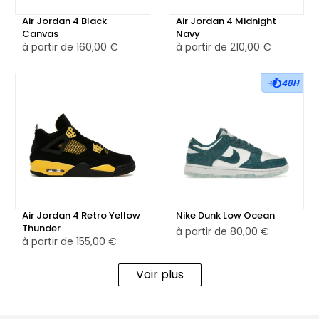
confort, grâce à ses matériaux de qualité et à sa
construction soignée. Cette chaussure promet de devenir
Air Jordan 4 Black
Air Jordan 4 Midnight
Canvas
Navy
un incontournable de la saison hivernale, en alliant style et
à partir de
160,00 €
à partir de
210,00 €
confort pour toutes les occasions.
48H
Air Jordan 4 Retro Yellow
Nike Dunk Low Ocean
Thunder
à partir de
80,00 €
à partir de
155,00 €
Voir plus