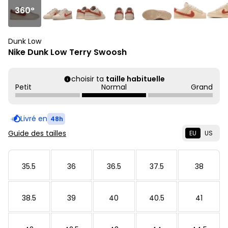
360°
Dunk Low
Nike Dunk Low Terry Swoosh
choisir ta
taille habituelle
Petit
Normal
Grand
Livré en
48h
Guide des tailles
EU
US
35.5
36
36.5
37.5
38
38.5
39
40
40.5
41