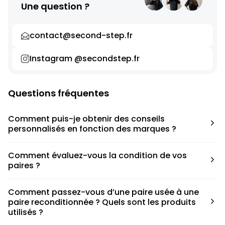
Une question ?
contact@second-step.fr
Instagram @secondstep.fr
Questions fréquentes
Comment puis-je obtenir des conseils
personnalisés en fonction des marques ?
Chaque modèle est accompagné d’un conseil pratique
Comment évaluez-vous la condition de vos
pour déterminer la taille appropriée, que ce soit une taille
paires ?
en dessous, au-dessus ou correspondant à votre taille
habituelle.
Nous avons élaboré une grille de notation basée sur les
Comment passez-vous d’une paire usée à une
défauts spécifiques de chaque paire.
paire reconditionnée ? Quels sont les produits
utilisés ?