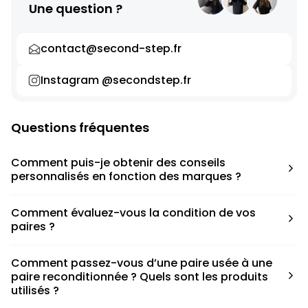
Une question ?
contact@second-step.fr
Instagram @secondstep.fr
Questions fréquentes
Comment puis-je obtenir des conseils
personnalisés en fonction des marques ?
Chaque modèle est accompagné d’un conseil pratique
Comment évaluez-vous la condition de vos
pour déterminer la taille appropriée, que ce soit une taille
paires ?
en dessous, au-dessus ou correspondant à votre taille
habituelle.
Nous avons élaboré une grille de notation basée sur les
Comment passez-vous d’une paire usée à une
défauts spécifiques de chaque paire.
paire reconditionnée ? Quels sont les produits
utilisés ?