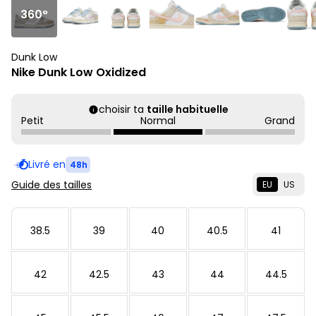
360°
Dunk Low
Nike Dunk Low Oxidized
choisir ta
taille habituelle
Petit
Normal
Grand
Livré en
48h
Guide des tailles
EU
US
38.5
39
40
40.5
41
42
42.5
43
44
44.5