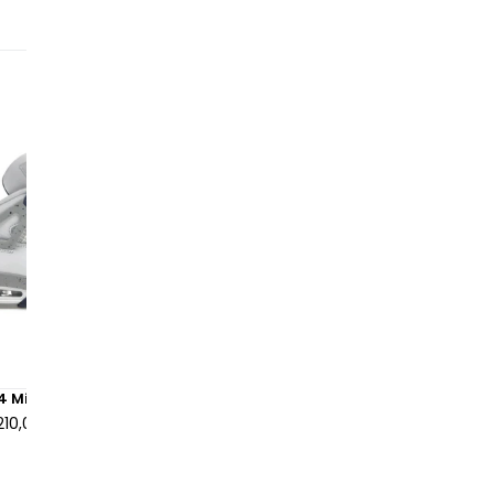
 4 Midnight Navy
Air Jordan 4 Retro Yellow T
210,00 €
à partir de
155,00 €