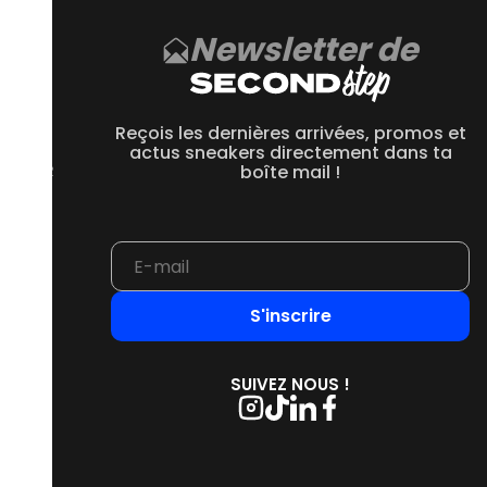
Newsletter de
CE
 550
Reçois les dernières arrivées, promos et
 1906R
actus sneakers directement dans ta
 2002R
boîte mail !
 9060
S'inscrire
SUIVEZ NOUS !