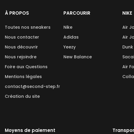
À PROPOS
PARCOURIR
NIKE
Toutes nos sneakers
Nike
Air J
Nous contacter
Adidas
Air J
Nous découvrir
Yeezy
Dunk
Nous rejoindre
New Balance
Saca
Foire aux Questions
Air F
Mentions légales
Coll
contact@second-step.fr
Création du site
Moyens de paiement
Transpor