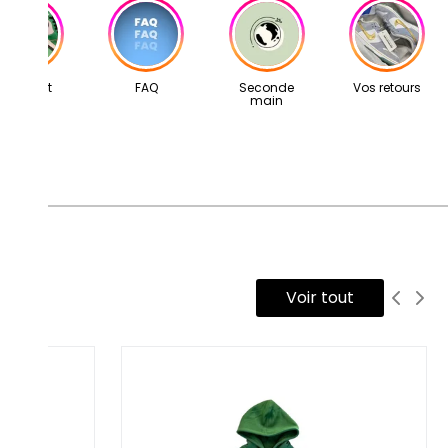
tre adresse mail: contact@second-step.fr.
s articles proviennent exclusivement de notre réseau de
vendeurs partenaires, sélectionnés avec soin pour leur
ertise. Ils vous sont livrés dans leur boîte d’origine,
Concept
FAQ
Seconde
Vos retours
main
compagnés de tous leurs accessoires, ainsi que d’un scellé
cond Step attestant qu’ils ont été contrôlés et expédiés par
tre équipe.
Voir tout