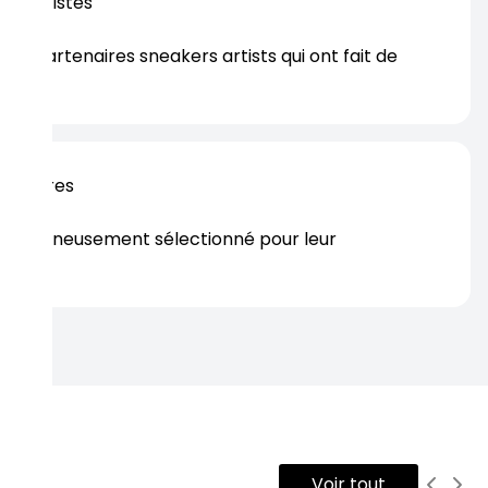
os artistes
es partenaires sneakers artists qui ont fait de
er.
rtenaires
s soigneusement sélectionné pour leur
rtise.
Voir tout