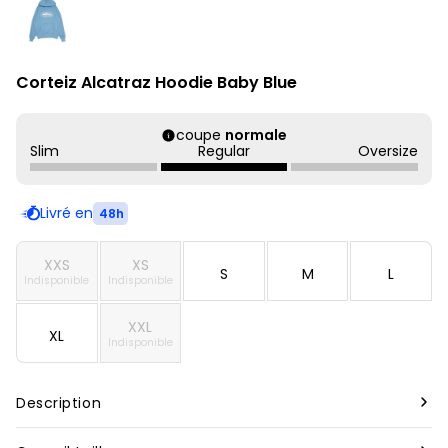
Corteiz Alcatraz Hoodie Baby Blue
coupe
normale
Slim
Regular
Oversize
Livré en
48h
XXS
XS
S
M
L
Indisponible
Indisponible
XXL
XL
Indisponible
Description
Marque :
Corteiz