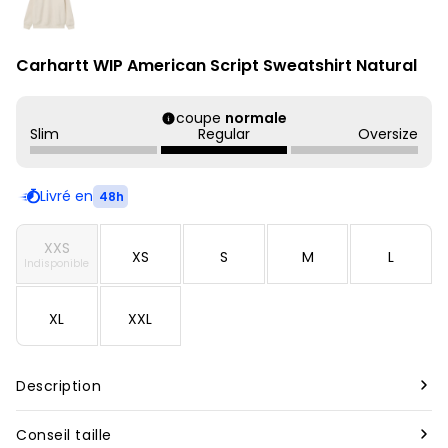
Carhartt WIP American Script Sweatshirt Natural
coupe
normale
Slim
Regular
Oversize
Livré en
48h
XXS
XS
S
M
L
Indisponible
XL
XXL
Description
Marque :
Carhartt
Conseil taille