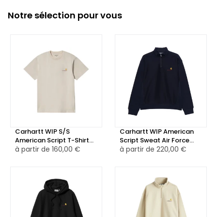
Notre sélection pour vous
Carhartt WIP S/S
Carhartt WIP American
American Script T-Shirt
Script Sweat Air Force
Natural
à partir de
160,00 €
Half Zip Bleu
à partir de
220,00 €