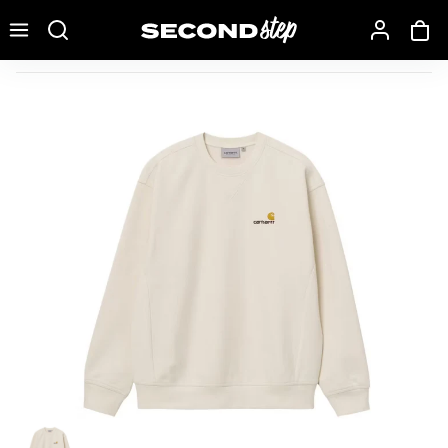
Recherche une marque, un modèle…
Carhartt WIP American Script Sweatshirt Natural