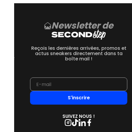
Newsletter de
CE
 550
Reçois les dernières arrivées, promos et
 1906R
actus sneakers directement dans ta
 2002R
boîte mail !
 9060
S'inscrire
SUIVEZ NOUS !