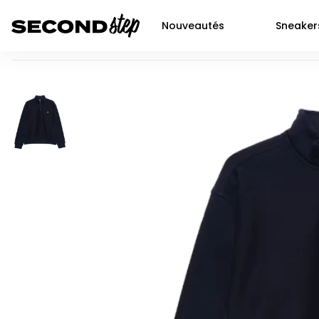
Nouveautés
Sneaker
Carhartt WIP American Script Sweat Air Force Half Zip Bleu
Air force 1
Livraison 48h
Air Jordan 1
Nike
Dunk
Neuf
Air Jordan 2
Jor
P-6000
Seconde main
Air Jordan 3
Adi
Shox
Prochaines sortie SNKRS
Air Jordan 4
Yee
Nocta
Air Jordan 5
New
Air max 90
Air Jordan 6
Air Jordan 11