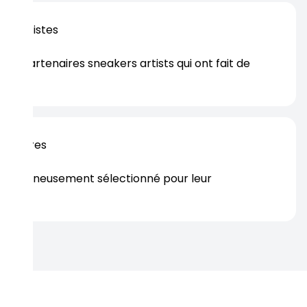
os artistes
es partenaires sneakers artists qui ont fait de
er.
rtenaires
s soigneusement sélectionné pour leur
rtise.