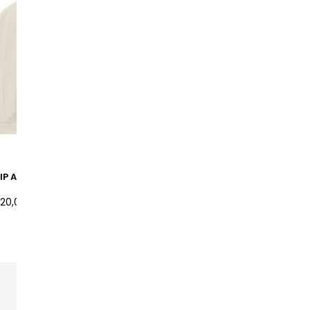
IP American Script Sweatshirt
Carhartt WIP Sweat-shirt à
American Script Noir
120,00 €
à partir de
95,00 €