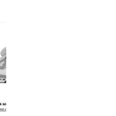
 4 Midnight Navy
Air Jordan 4 Retro Yellow T
210,00 €
à partir de
155,00 €