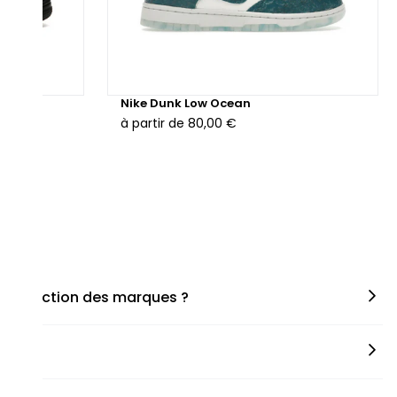
hunder
Nike Dunk Low Ocean
à partir de
80,00 €
en fonction des marques ?
miner la taille appropriée, que ce soit une taille en
s spécifiques de chaque paire.