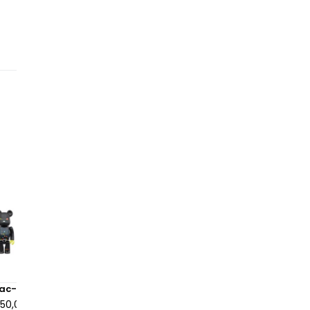
Pac-Man 100% & 400% Set
Bearbrick x BAPE XLBWK Liv
Camo 1000%
150,00 €