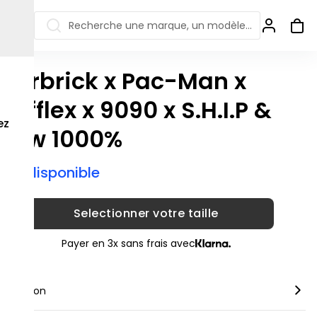
Recherche une marque, un modèle…
earbrick x Pac-Man x
ew Balance 550
Salomon
rafflex x 9090 x S.H.I.P &
 Jordan
ew Balance 1906
Off-white
ez
rew 1000%
s colorées
ew Balance
Ugg
906R
Asics Gel
ix indisponible
ew Balance
002R
ew Balance 9060
Selectionner votre taille
Payer en 3x sans frais avec
scription