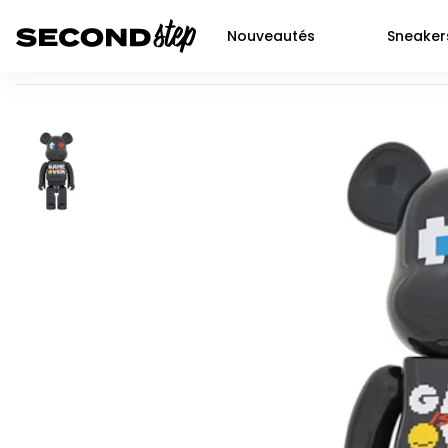
Nouveautés
Sneaker
Bearbrick x Pac-Man x Grafflex x 9090 x S.H.I.P & Crew 1000
Air force 1
Livraison 48h
Air Jordan 1
Nike
Dunk
Neuf
Air Jordan 2
Jor
P-6000
Seconde main
Air Jordan 3
Adi
Shox
Prochaines sortie SNKRS
Air Jordan 4
Yee
Nocta
Air Jordan 5
New
Air max 90
Air Jordan 6
Air Jordan 11