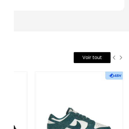
Voir tout
48H