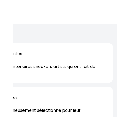
os artistes
es partenaires sneakers artists qui ont fait de
er.
rtenaires
s soigneusement sélectionné pour leur
rtise.