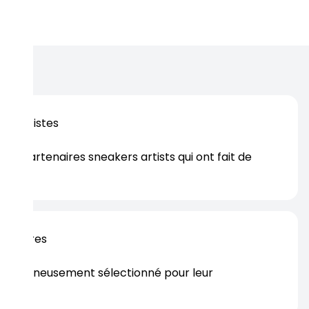
os artistes
es partenaires sneakers artists qui ont fait de
er.
rtenaires
s soigneusement sélectionné pour leur
rtise.