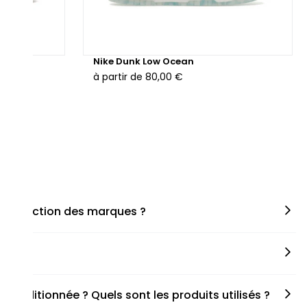
hunder
Nike Dunk Low Ocean
à partir de
80,00 €
en fonction des marques ?
miner la taille appropriée, que ce soit une taille en
s spécifiques de chaque paire.
onditionnée ? Quels sont les produits utilisés ?