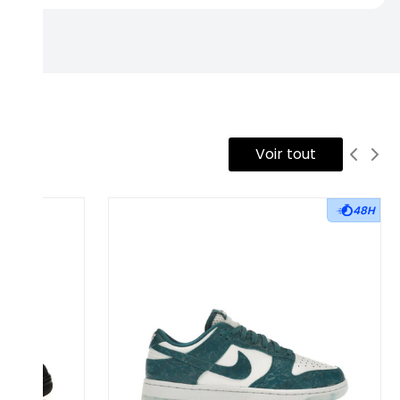
Voir tout
48H