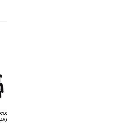
x CLOT Panda 100% & 400% Set
Bearbrick x Hide Pink Heart
Set
145,00 €
à partir de
265,00 €