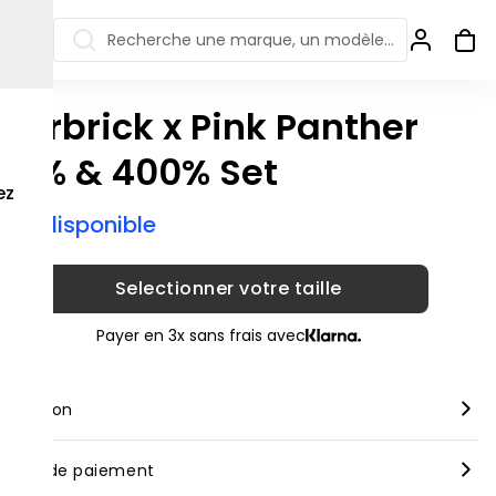
Recherche une marque, un modèle…
earbrick x Pink Panther
ew Balance 550
Salomon
00% & 400% Set
 Jordan
ew Balance 1906
Off-white
ez
ix indisponible
s colorées
ew Balance
Ugg
906R
Asics Gel
ew Balance
Selectionner votre taille
002R
ew Balance 9060
Payer en 3x sans frais avec
scription
rque :
Bearbrick
yens de paiement