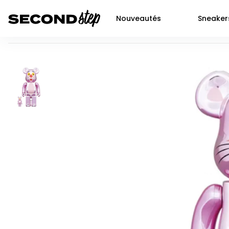
Nouveautés
Sneaker
Bearbrick x Pink Panther 100% & 400% Set
Air force 1
Livraison 48h
Air Jordan 1
Nike
Dunk
Neuf
Air Jordan 2
Jor
P-6000
Seconde main
Air Jordan 3
Adi
Shox
Prochaines sortie SNKRS
Air Jordan 4
Yee
Nocta
Air Jordan 5
New
Air max 90
Air Jordan 6
Air Jordan 11