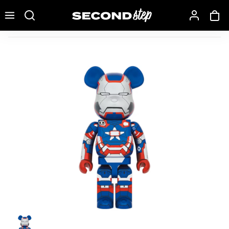
Recherche une marque, un modèle…
Bearbrick x Marvel Iron Man 3 (Iron Patriot) 1000%