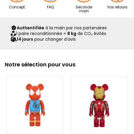
Nos articles proviennent exclusivement de notre réseau de
Concept
FAQ
Seconde
Vos retours
revendeurs partenaires, sélectionnés avec soin pour leur
main
expertise. Ils vous sont livrés dans leur boîte d’origine,
accompagnés de tous leurs accessoires, ainsi que d’un
Authentifiée
à la main par nos partenaires
scellé Second Step attestant qu’ils ont été contrôlés et
1 paire reconditionnée =
8 kg
de CO₂ évités
expédiés par notre équipe.
14 jours
pour changer d’avis
Notre sélection pour vous