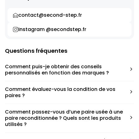
contact@second-step.fr
Instagram @secondstep.fr
Questions fréquentes
Comment puis-je obtenir des conseils
personnalisés en fonction des marques ?
Chaque modèle est accompagné d’un conseil pratique
Comment évaluez-vous la condition de vos
pour déterminer la taille appropriée, que ce soit une taille
paires ?
en dessous, au-dessus ou correspondant à votre taille
habituelle.
Nous avons élaboré une grille de notation basée sur les
Comment passez-vous d’une paire usée à une
défauts spécifiques de chaque paire.
paire reconditionnée ? Quels sont les produits
utilisés ?
Nous collaborons avec des partenaires sneakers artists qui