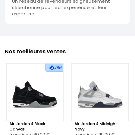
Un réseau de revendeurs soigneusement
sélectionné pour leur expérience et leur
expertise.
Nos meilleures ventes
48H
Air Jordan 4 Black
Air Jordan 4 Midnight
Canvas
Navy
à partir de
160,00 €
à partir de
210,00 €