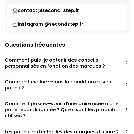
contact@second-step.fr
Instagram @secondstep.fr
Questions fréquentes
Comment puis-je obtenir des conseils
personnalisés en fonction des marques ?
Chaque modèle est accompagné d’un conseil pratique
Comment évaluez-vous la condition de vos
pour déterminer la taille appropriée, que ce soit une taille
paires ?
en dessous, au-dessus ou correspondant à votre taille
habituelle.
Nous avons élaboré une grille de notation basée sur les
Comment passez-vous d’une paire usée à une
défauts spécifiques de chaque paire.
paire reconditionnée ? Quels sont les produits
utilisés ?
Nous collaborons avec des partenaires sneakers artists qui
Les paires portent-elles des marques d'usure ?
ont fait de cette passion leur métier afin de reconditionner