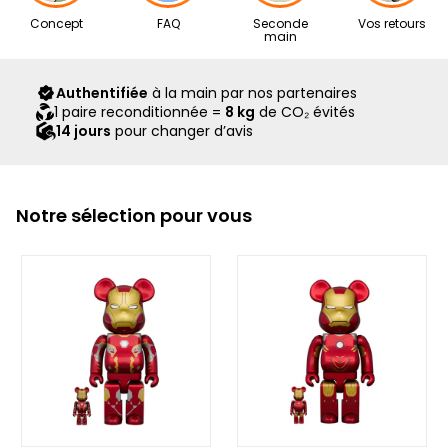
Nos articles proviennent exclusivement de notre réseau de
Concept
FAQ
Seconde
Vos retours
revendeurs partenaires, sélectionnés avec soin pour leur
main
expertise. Ils vous sont livrés dans leur boîte d’origine,
accompagnés de tous leurs accessoires, ainsi que d’un
Authentifiée
à la main par nos partenaires
scellé Second Step attestant qu’ils ont été contrôlés et
1 paire reconditionnée =
8 kg
de CO₂ évités
expédiés par notre équipe.
14 jours
pour changer d’avis
Notre sélection pour vous