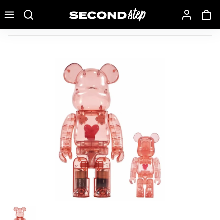
Recherche une marque, un modèle…
Bearbrick x Emotionally Unavailable Red Heart 100% & 400