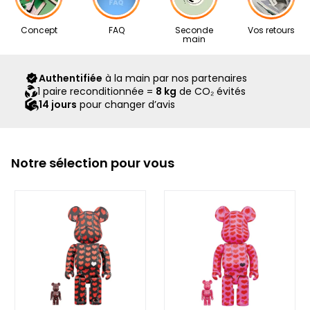
Nos articles proviennent exclusivement de notre réseau de
Concept
FAQ
Seconde
Vos retours
revendeurs partenaires, sélectionnés avec soin pour leur
main
expertise. Ils vous sont livrés dans leur boîte d’origine,
accompagnés de tous leurs accessoires, ainsi que d’un
Authentifiée
à la main par nos partenaires
scellé Second Step attestant qu’ils ont été contrôlés et
1 paire reconditionnée =
8 kg
de CO₂ évités
expédiés par notre équipe.
14 jours
pour changer d’avis
Notre sélection pour vous