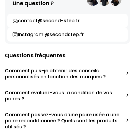
Une question ?
contact@second-step.fr
Instagram @secondstep.fr
Questions fréquentes
Comment puis-je obtenir des conseils
personnalisés en fonction des marques ?
Chaque modèle est accompagné d’un conseil pratique
Comment évaluez-vous la condition de vos
pour déterminer la taille appropriée, que ce soit une taille
paires ?
en dessous, au-dessus ou correspondant à votre taille
habituelle.
Nous avons élaboré une grille de notation basée sur les
Comment passez-vous d’une paire usée à une
défauts spécifiques de chaque paire.
paire reconditionnée ? Quels sont les produits
utilisés ?