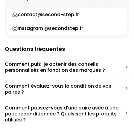
contact@second-step.fr
Instagram @secondstep.fr
Questions fréquentes
Comment puis-je obtenir des conseils
personnalisés en fonction des marques ?
Chaque modèle est accompagné d’un conseil pratique
Comment évaluez-vous la condition de vos
pour déterminer la taille appropriée, que ce soit une taille
paires ?
en dessous, au-dessus ou correspondant à votre taille
habituelle.
Nous avons élaboré une grille de notation basée sur les
Comment passez-vous d’une paire usée à une
défauts spécifiques de chaque paire.
paire reconditionnée ? Quels sont les produits
utilisés ?
Nous collaborons avec des partenaires sneakers artists qui