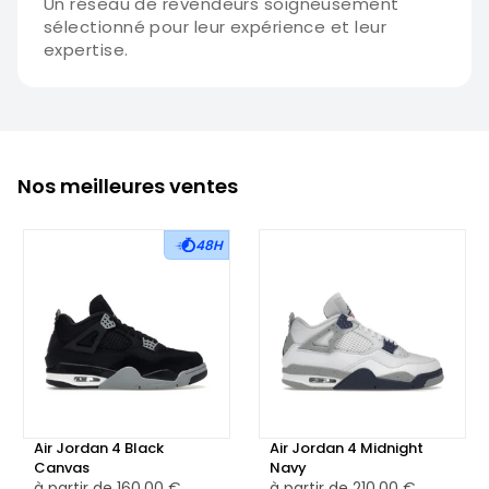
Un réseau de revendeurs soigneusement
sélectionné pour leur expérience et leur
expertise.
Nos meilleures ventes
48H
Air Jordan 4 Black
Air Jordan 4 Midnight
Canvas
Navy
à partir de
160,00 €
à partir de
210,00 €