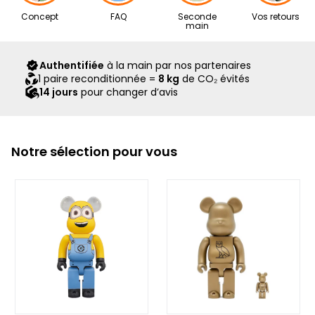
Nos articles proviennent exclusivement de notre réseau de
Concept
FAQ
Seconde
Vos retours
revendeurs partenaires, sélectionnés avec soin pour leur
main
expertise. Ils vous sont livrés dans leur boîte d’origine,
accompagnés de tous leurs accessoires, ainsi que d’un
Authentifiée
à la main par nos partenaires
scellé Second Step attestant qu’ils ont été contrôlés et
1 paire reconditionnée =
8 kg
de CO₂ évités
expédiés par notre équipe.
14 jours
pour changer d’avis
Notre sélection pour vous