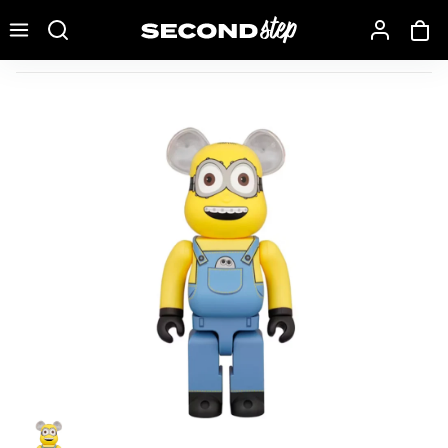
Recherche une marque, un modèle…
Bearbrick x Despicable Me Otto Minion 400%