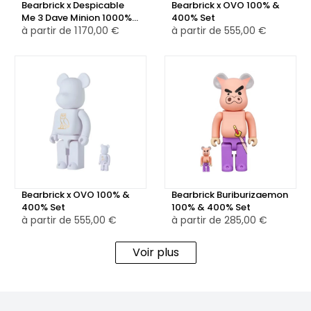
Bearbrick x Despicable
Bearbrick x OVO 100% &
Me 3 Dave Minion 1000%
400% Set
Multi
à partir de
1 170,00 €
à partir de
555,00 €
Bearbrick x OVO 100% &
Bearbrick Buriburizaemon
400% Set
100% & 400% Set
à partir de
555,00 €
à partir de
285,00 €
Voir plus