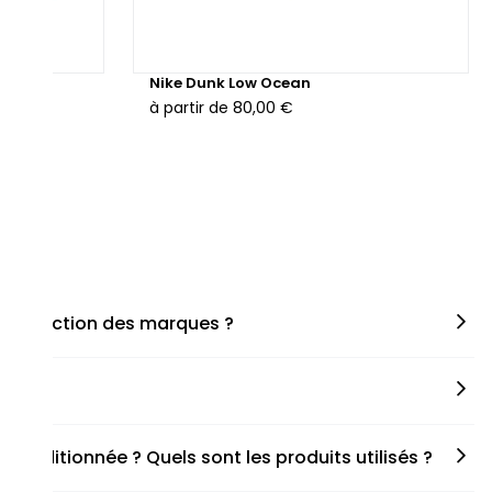
hunder
Nike Dunk Low Ocean
à partir de
80,00 €
en fonction des marques ?
miner la taille appropriée, que ce soit une taille en
s spécifiques de chaque paire.
onditionnée ? Quels sont les produits utilisés ?