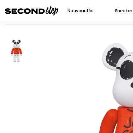
Nouveautés
Sneaker
Bearbrick Joe Cool 1000%
Air force 1
Livraison 48h
Air Jordan 1
Nike
Dunk
Neuf
Air Jordan 2
Jor
P-6000
Seconde main
Air Jordan 3
Adi
Shox
Prochaines sortie SNKRS
Air Jordan 4
Yee
Nocta
Air Jordan 5
New
Air max 90
Air Jordan 6
Air Jordan 11