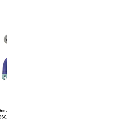
The Joker 1000%
Bearbrick Marble 1000%
860,00 €
à partir de
595,00 €