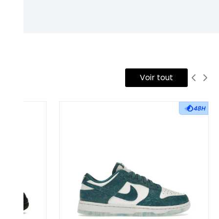
Voir tout
48H