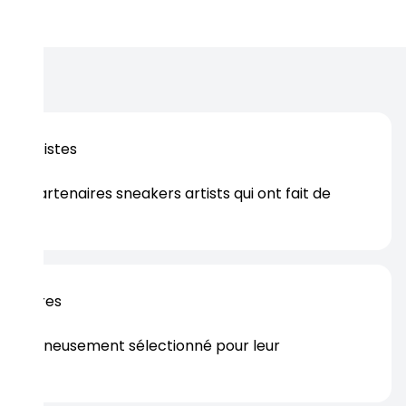
os artistes
es partenaires sneakers artists qui ont fait de
er.
rtenaires
s soigneusement sélectionné pour leur
rtise.