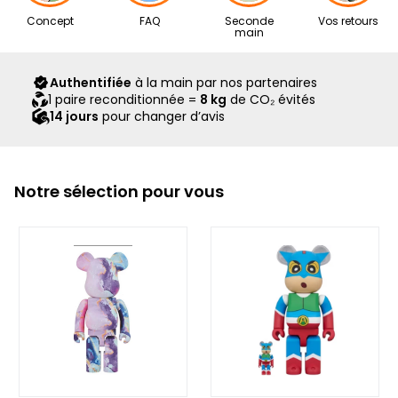
Nos articles proviennent exclusivement de notre réseau de
Concept
FAQ
Seconde
Vos retours
revendeurs partenaires, sélectionnés avec soin pour leur
main
expertise. Ils vous sont livrés dans leur boîte d’origine,
accompagnés de tous leurs accessoires, ainsi que d’un
Authentifiée
à la main par nos partenaires
scellé Second Step attestant qu’ils ont été contrôlés et
1 paire reconditionnée =
8 kg
de CO₂ évités
expédiés par notre équipe.
14 jours
pour changer d’avis
Notre sélection pour vous