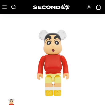
Recherche une marque, un modèle…
Bearbrick Crayon Shin-Chan 1000