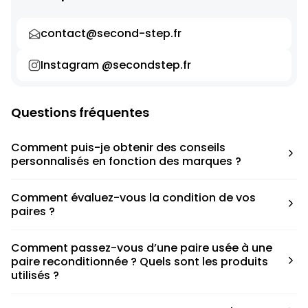
contact@second-step.fr
Instagram @secondstep.fr
Questions fréquentes
Comment puis-je obtenir des conseils
personnalisés en fonction des marques ?
Chaque modèle est accompagné d’un conseil pratique
Comment évaluez-vous la condition de vos
pour déterminer la taille appropriée, que ce soit une taille
paires ?
en dessous, au-dessus ou correspondant à votre taille
habituelle.
Nous avons élaboré une grille de notation basée sur les
Comment passez-vous d’une paire usée à une
défauts spécifiques de chaque paire.
paire reconditionnée ? Quels sont les produits
utilisés ?
Nous collaborons avec des partenaires sneakers artists qui