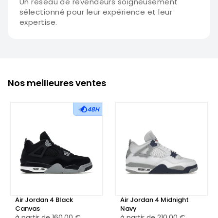
Un réseau de revendeurs soigneusement
sélectionné pour leur expérience et leur
expertise.
Nos meilleures ventes
48H
Air Jordan 4 Black
Air Jordan 4 Midnight
Canvas
Navy
à partir de
160,00 €
à partir de
210,00 €