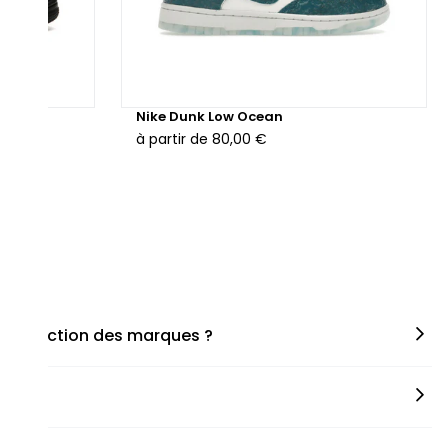
hunder
Nike Dunk Low Ocean
à partir de
80,00 €
en fonction des marques ?
miner la taille appropriée, que ce soit une taille en
s spécifiques de chaque paire.