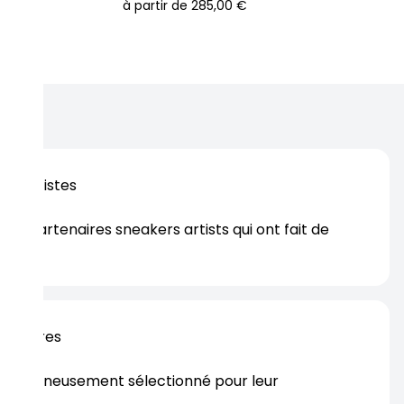
à partir de
285,00 €
os artistes
es partenaires sneakers artists qui ont fait de
er.
rtenaires
s soigneusement sélectionné pour leur
rtise.