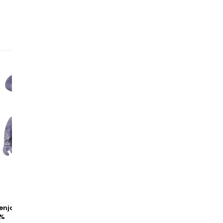
Benjamin Grant Overview
Bearbrick Anever 100% & 40
0%
à partir de
190,00 €