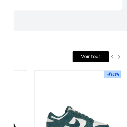
Voir tout
48H