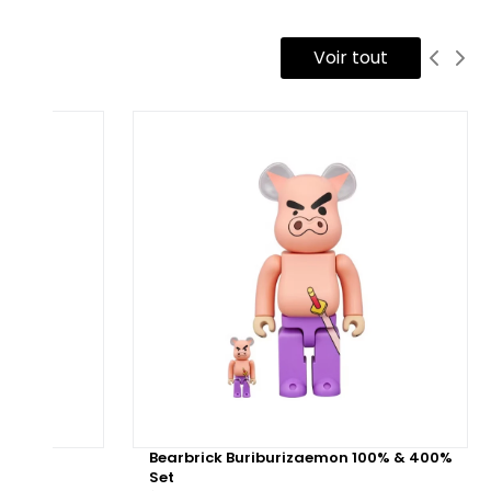
Voir tout
0% Set
Bearbrick Buriburizaemon 100% & 400%
Set