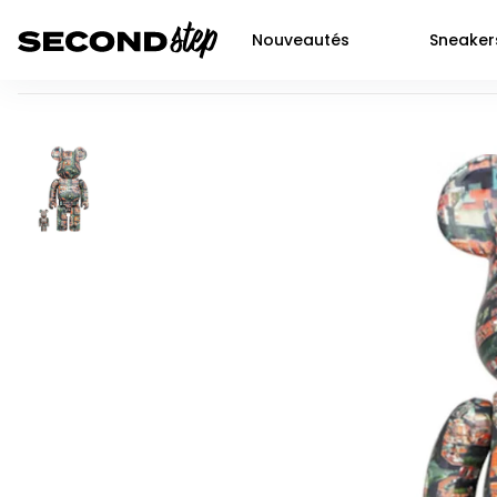
Nouveautés
Sneaker
Bearbrick Benjamin Grant (Overview) Barcelona 100% & 40
Air force 1
Livraison 48h
Air Jordan 1
Nike
Dunk
Neuf
Air Jordan 2
Jor
P-6000
Seconde main
Air Jordan 3
Adi
Shox
Prochaines sortie SNKRS
Air Jordan 4
Yee
Nocta
Air Jordan 5
New
Air max 90
Air Jordan 6
Air Jordan 11