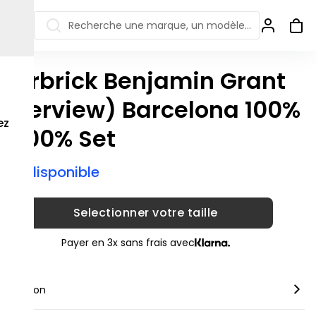
Recherche une marque, un modèle…
earbrick Benjamin Grant
ew Balance 550
Salomon
Overview) Barcelona 100%
 Jordan
ew Balance 1906
Off-white
ez
 400% Set
s colorées
ew Balance
Ugg
906R
Asics Gel
ix indisponible
ew Balance
002R
ew Balance 9060
Selectionner votre taille
Payer en 3x sans frais avec
scription