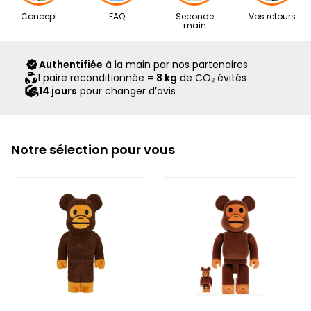
Nos articles proviennent exclusivement de notre réseau de
Concept
FAQ
Seconde
Vos retours
revendeurs partenaires, sélectionnés avec soin pour leur
main
expertise. Ils vous sont livrés dans leur boîte d’origine,
accompagnés de tous leurs accessoires, ainsi que d’un
Authentifiée
à la main par nos partenaires
scellé Second Step attestant qu’ils ont été contrôlés et
1 paire reconditionnée =
8 kg
de CO₂ évités
expédiés par notre équipe.
14 jours
pour changer d’avis
Notre sélection pour vous