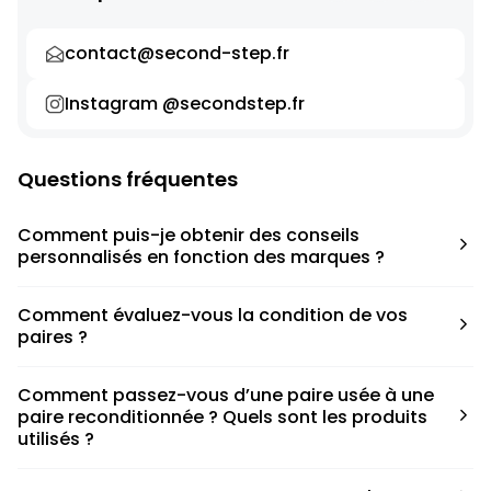
contact@second-step.fr
Instagram @secondstep.fr
Questions fréquentes
Comment puis-je obtenir des conseils
personnalisés en fonction des marques ?
Chaque modèle est accompagné d’un conseil pratique
Comment évaluez-vous la condition de vos
pour déterminer la taille appropriée, que ce soit une taille
paires ?
en dessous, au-dessus ou correspondant à votre taille
habituelle.
Nous avons élaboré une grille de notation basée sur les
Comment passez-vous d’une paire usée à une
défauts spécifiques de chaque paire.
paire reconditionnée ? Quels sont les produits
utilisés ?
Nous collaborons avec des partenaires sneakers artists qui