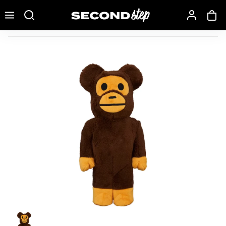
Recherche une marque, un modèle…
Bearbrick Baby Milo(R) Costume Ver. 400%