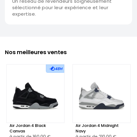
Un réseau de revendeurs soigneusement
sélectionné pour leur expérience et leur
expertise.
Nos meilleures ventes
48H
Air Jordan 4 Black
Air Jordan 4 Midnight
Canvas
Navy
à partir de
160,00 €
à partir de
210,00 €