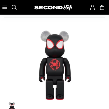
Recherche une marque, un modèle…
Bearbrick Spider-Man (Miles Morales) 400%