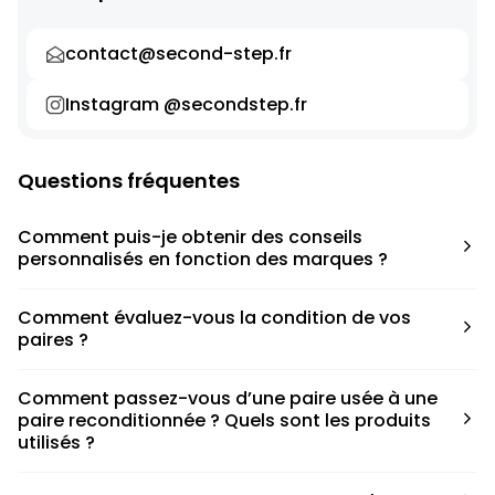
contact@second-step.fr
Instagram @secondstep.fr
Questions fréquentes
Comment puis-je obtenir des conseils
personnalisés en fonction des marques ?
Chaque modèle est accompagné d’un conseil pratique
Comment évaluez-vous la condition de vos
pour déterminer la taille appropriée, que ce soit une taille
paires ?
en dessous, au-dessus ou correspondant à votre taille
habituelle.
Nous avons élaboré une grille de notation basée sur les
Comment passez-vous d’une paire usée à une
défauts spécifiques de chaque paire.
paire reconditionnée ? Quels sont les produits
utilisés ?
Nous collaborons avec des partenaires sneakers artists qui