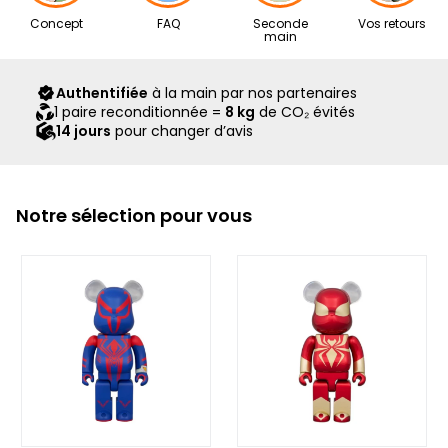
Nos articles proviennent exclusivement de notre réseau de
Concept
FAQ
Seconde
Vos retours
revendeurs partenaires, sélectionnés avec soin pour leur
main
expertise. Ils vous sont livrés dans leur boîte d’origine,
accompagnés de tous leurs accessoires, ainsi que d’un
Authentifiée
à la main par nos partenaires
scellé Second Step attestant qu’ils ont été contrôlés et
1 paire reconditionnée =
8 kg
de CO₂ évités
expédiés par notre équipe.
14 jours
pour changer d’avis
Notre sélection pour vous