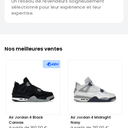
Un réseau de revendeurs soigneusement
sélectionné pour leur expérience et leur
expertise.
Nos meilleures ventes
48H
Air Jordan 4 Black
Air Jordan 4 Midnight
Canvas
Navy
à partir de
160,00 €
à partir de
210,00 €