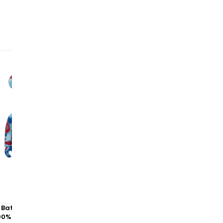
 Bathing Ape 28th Anniversary
Bearbrick A Bathing Ape 28t
0% Blue Red
Camo #1 100% Green Yellow