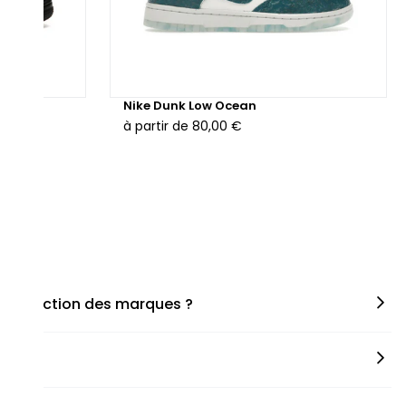
hunder
Nike Dunk Low Ocean
à partir de
80,00 €
en fonction des marques ?
miner la taille appropriée, que ce soit une taille en
s spécifiques de chaque paire.