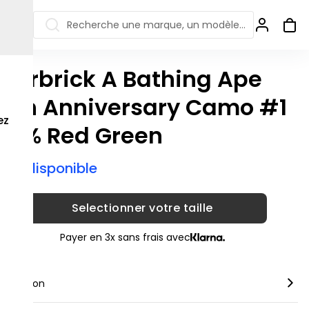
Recherche une marque, un modèle…
earbrick A Bathing Ape
ew Balance 550
Salomon
8th Anniversary Camo #1
 Jordan
ew Balance 1906
Off-white
ez
00% Red Green
s colorées
ew Balance
Ugg
906R
Asics Gel
ix indisponible
ew Balance
002R
ew Balance 9060
Selectionner votre taille
Payer en 3x sans frais avec
scription