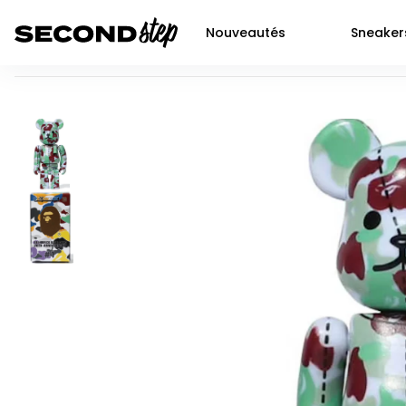
Nouveautés
Sneaker
Bearbrick A Bathing Ape 28th Anniversary Camo #1 100% 
Air force 1
Livraison 48h
Air Jordan 1
Nike
Dunk
Neuf
Air Jordan 2
Jor
P-6000
Seconde main
Air Jordan 3
Adi
Shox
Prochaines sortie SNKRS
Air Jordan 4
Yee
Nocta
Air Jordan 5
New
Air max 90
Air Jordan 6
Air Jordan 11