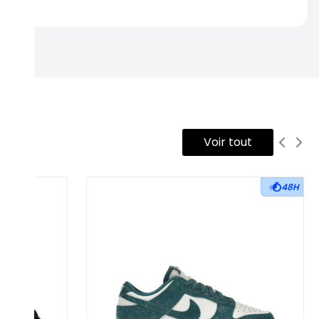
Voir tout
48H