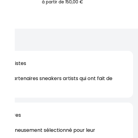
à partir de
150,00 €
os artistes
es partenaires sneakers artists qui ont fait de
er.
rtenaires
s soigneusement sélectionné pour leur
rtise.