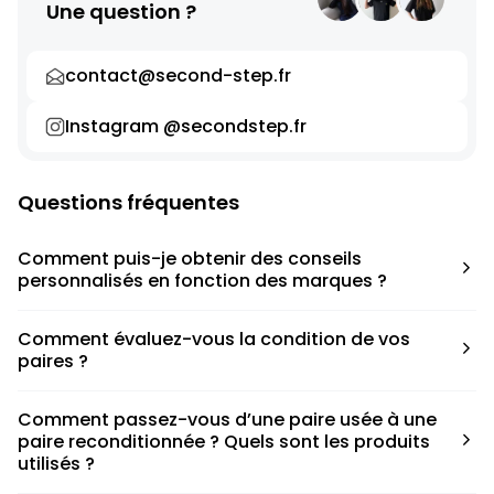
Une question ?
contact@second-step.fr
Instagram @secondstep.fr
Questions fréquentes
Comment puis-je obtenir des conseils
personnalisés en fonction des marques ?
Chaque modèle est accompagné d’un conseil pratique
Comment évaluez-vous la condition de vos
pour déterminer la taille appropriée, que ce soit une taille
paires ?
en dessous, au-dessus ou correspondant à votre taille
habituelle.
Nous avons élaboré une grille de notation basée sur les
Comment passez-vous d’une paire usée à une
défauts spécifiques de chaque paire.
paire reconditionnée ? Quels sont les produits
utilisés ?