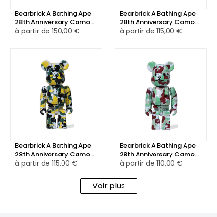
Bearbrick A Bathing Ape
Bearbrick A Bathing Ape
28th Anniversary Camo
28th Anniversary Camo
#1 100% Purple Grey
à partir de
150,00 €
#1 100% Green Red Blue
à partir de
115,00 €
Bearbrick A Bathing Ape
Bearbrick A Bathing Ape
28th Anniversary Camo
28th Anniversary Camo
#1 100% Green Yellow
à partir de
115,00 €
#1 100% Red Green
à partir de
110,00 €
Voir plus