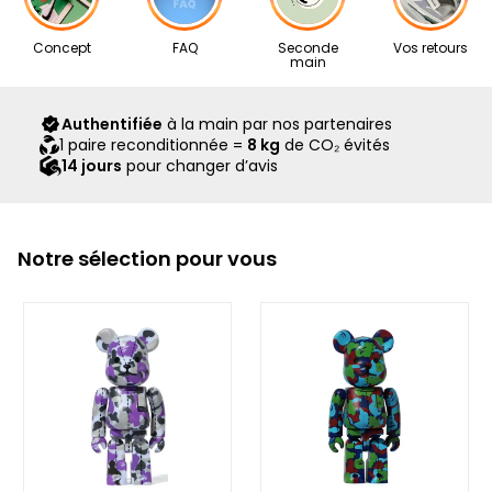
Nos articles proviennent exclusivement de notre réseau de
Concept
FAQ
Seconde
Vos retours
revendeurs partenaires, sélectionnés avec soin pour leur
main
expertise. Ils vous sont livrés dans leur boîte d’origine,
accompagnés de tous leurs accessoires, ainsi que d’un
Authentifiée
à la main par nos partenaires
scellé Second Step attestant qu’ils ont été contrôlés et
1 paire reconditionnée =
8 kg
de CO₂ évités
expédiés par notre équipe.
14 jours
pour changer d’avis
Notre sélection pour vous