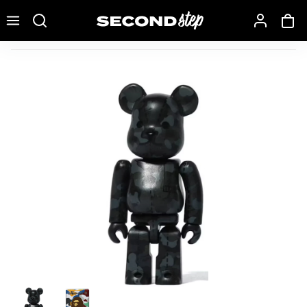
Recherche une marque, un modèle…
Bearbrick A Bathing Ape 28th Anniversary Camo #1 100% B