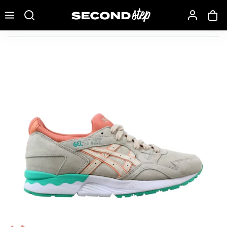
Recherche une marque, un modèle…
ASICS Gel-Lyte V Whisper Pink