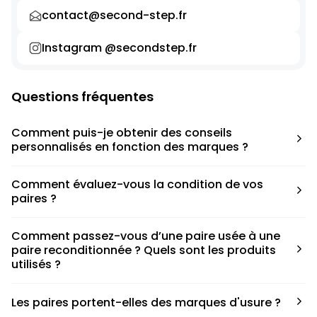
contact@second-step.fr
Instagram @secondstep.fr
Questions fréquentes
Comment puis-je obtenir des conseils
personnalisés en fonction des marques ?
Chaque modèle est accompagné d’un conseil pratique
Comment évaluez-vous la condition de vos
pour déterminer la taille appropriée, que ce soit une taille
paires ?
en dessous, au-dessus ou correspondant à votre taille
habituelle.
Nous avons élaboré une grille de notation basée sur les
Comment passez-vous d’une paire usée à une
défauts spécifiques de chaque paire.
paire reconditionnée ? Quels sont les produits
utilisés ?
Nous collaborons avec des partenaires sneakers artists qui
Les paires portent-elles des marques d'usure ?
ont fait de cette passion leur métier afin de reconditionner