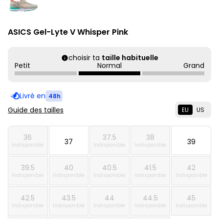
ASICS Gel-Lyte V Whisper Pink
choisir ta
taille habituelle
Petit
Normal
Grand
Livré en
48h
Guide des tailles
EU
US
36
37.5
38
37
39
Indisponible
Indisponible
Indisponible
39.5
40
40.5
41.5
42
Indisponible
Indisponible
Indisponible
Indisponible
Indisponible
42.5
43.5
44
44.5
45
Indisponible
Indisponible
Indisponible
Indisponible
Indisponible