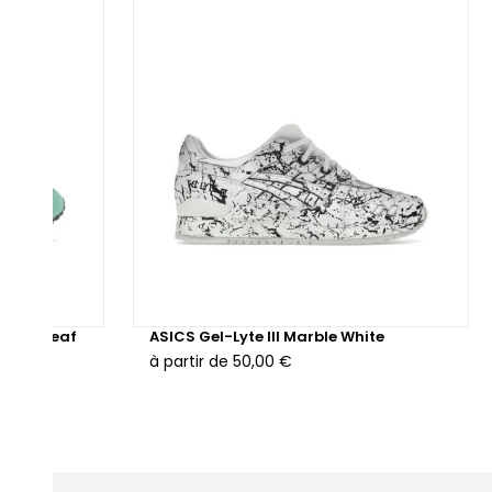
ensemble des panneaux latéraux, du garde-boue et du talon,
ur un rendu homogène et texturé. La languette intégrée en
oprène, signature du design sans couture de la Gel-Lyte V,
t également habillée de rose, assurant un ajustement souple
 confortable. Les Tiger Stripes, en cuir ton sur ton, s’intègrent
rfaitement à la silhouette, tandis qu’une doublure textile dans
s nuances similaires vient renforcer la cohérence
romatique.
 semelle intermédiaire en EVA rose pastel intègre la
chnologie GEL™, emblématique d’ASICS, offrant un amorti
blé et réactif pour un usage quotidien. La semelle extérieure
 Mint Leaf
ASICS Gel-Lyte III Marble White
 caoutchouc rose, légèrement plus foncée, assure à la fois
à partir de
50,00 €
rabilité et adhérence, tout en prolongeant l’harmonie
romatique de la paire.
 ASICS Gel-Lyte V Romance est disponible en version neuve
 reconditionnée, soigneusement inspectée par nos experts