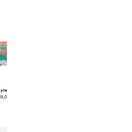
l’
po
né
es
et
pa
de
ch
La
te
ci
yte V Whisper Pink
ASICS Gel-Lyte V Ronnie Fieg
en
55,00 €
à partir de
280,00 €
du
ch
La
ou