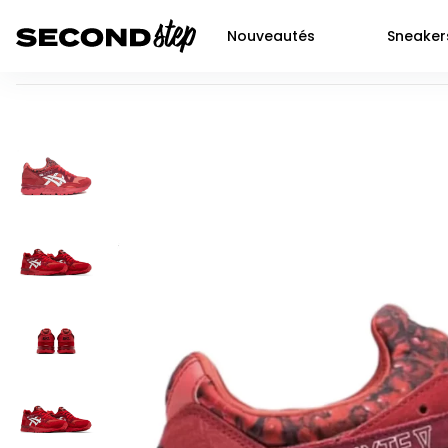
Nouveautés
Sneaker
ASICS Gel-Lyte V Romance
Air force 1
Livraison 48h
Air Jordan 1
Nike
Dunk
Neuf
Air Jordan 2
Jor
P-6000
Seconde main
Air Jordan 3
Adi
Shox
Prochaines sortie SNKRS
Air Jordan 4
Yee
Nocta
Air Jordan 5
New
Air max 90
Air Jordan 6
Air Jordan 11