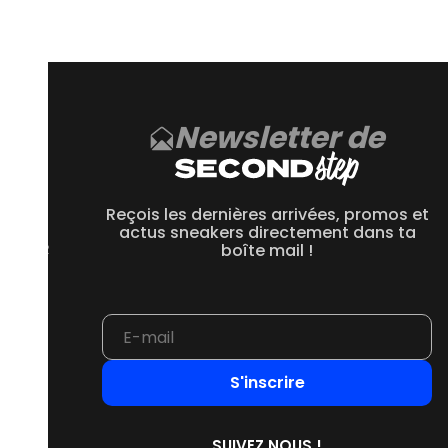
arques d’usures, cela dépend de la condition de la paire
 sur Second Step sont reconditionnées et nettoyées avant leur
Newsletter de
CE
 550
Reçois les dernières arrivées, promos et
 1906R
actus sneakers directement dans ta
 2002R
boîte mail !
 9060
S'inscrire
SUIVEZ NOUS !