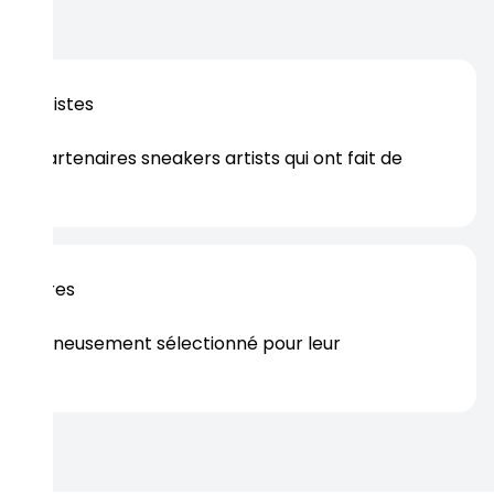
ur garantir un niveau de qualité optimal à chaque étape.
os artistes
es partenaires sneakers artists qui ont fait de
er.
rtenaires
s soigneusement sélectionné pour leur
rtise.