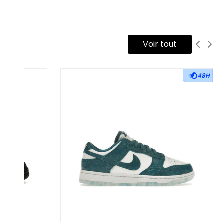
Voir tout
48H