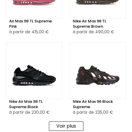
💎 Cette collaboration entre Nike et Supreme est très
prisée des amateurs de sneakers et des fans de
streetwear en raison de son style distinctif et de son
Air Max 98 TL Supreme
Nike Air Max 98 TL
Pink
Supreme Brown
exclusivité.
à partir de
415,00 €
à partir de
490,00 €
Nike Air Max 98 TL
Nike Air Max 96 Black
Supreme Black
Supreme
à partir de
230,00 €
à partir de
235,00 €
Voir plus