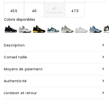
47
45.5
46
47.5
Indisponible
Coloris disponibles
Description
Marque :
Nike
Conseil taille
Modèle :
Nike Air Max 98 TL Supreme White
Nous vous conseillons de prendre votre taille habituelle
Moyens de paiement
pour nos produits neufs, bien que celle-ci puisse varier
Designer
:
James Jebbia
Pour toutes les commandes à travers le monde, nous
selon les marques. En revanche, pour nos articles de
Authenticité
acceptons les paiements par carte de crédit et Apple Pay.
seconde main, il est préférable d’opter pour une demi-
Rareté
:
Très rare
Tous les articles vendus sur Second Step sont garantis
taille au dessus de votre taille habituelle.
Livraison et retour
Les commandes sont traitées dès la réception du
authentiques. Avant d’être expédiés, ils sont
Silhouette
:
Low
paiement. Pour les paiements en plusieurs fois avec Klarna
Vous disposez de 14 jours calendaires après la réception de
minutieusement vérifiés par nos experts. Chaque produit
Couleur (FR)
:
["Blanc","Gris"]
(réglés en 3 ou 4 fois), le traitement débute dès la
votre commande pour soumettre votre demande de
passe ainsi par un contrôle rigoureux de qualité et