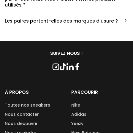
utilisés ?
Nous collaborons avec des partenaires sneakers artists qui
Les paires portent-elles des marques d'usure ?
ont fait de cette passion leur métier afin de reconditionner
les paires. Le processus de nettoyage fait appel à divers
Les paires commandées chez Second Step peuvent porter
produits, chacun jouant un rôle crucial. En ce qui concerne
des marques d’usures, cela dépend de la condition de la
les savons utilisés, nous travaillons en étroite collaboration
paire qui est indiqué lors de l’achat. De plus, les paires
avec Kwash, une marque française et naturelle réputée.
disponibles sur Second Step sont reconditionnées et
SUIVEZ NOUS !
nettoyées avant leur mise en vente.
À PROPOS
PARCOURIR
Toutes nos sneakers
Nike
Nous contacter
Adidas
Nous découvrir
Yeezy
Nous rejoindre
New Balance