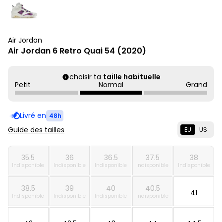
Air Jordan
Air Jordan 6 Retro Quai 54 (2020)
choisir ta
taille habituelle
Petit
Normal
Grand
Livré en
48h
Guide des tailles
EU
US
35.5
36
36.5
37.5
38
Indisponible
Indisponible
Indisponible
Indisponible
Indisponible
38.5
39
40
40.5
41
Indisponible
Indisponible
Indisponible
Indisponible