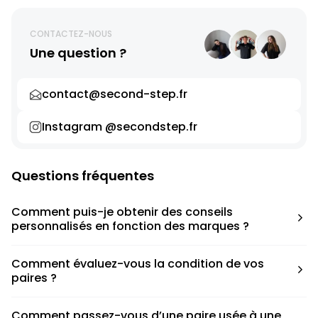
CONTACTEZ-NOUS
Une question ?
contact@second-step.fr
Instagram @secondstep.fr
Questions fréquentes
Comment puis-je obtenir des conseils
personnalisés en fonction des marques ?
Chaque modèle est accompagné d’un conseil pratique
Comment évaluez-vous la condition de vos
pour déterminer la taille appropriée, que ce soit une taille
paires ?
en dessous, au-dessus ou correspondant à votre taille
habituelle.
Nous avons élaboré une grille de notation basée sur les
Comment passez-vous d’une paire usée à une