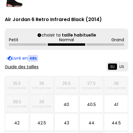
Air Jordan 6 Retro Infrared Black (2014)
choisir ta
taille habituelle
Petit
Normal
Grand
Livré en
48h
Guide des tailles
EU
US
35.5
36
36.5
37.5
38
Indisponible
Indisponible
Indisponible
Indisponible
Indisponible
38.5
39
40
40.5
41
Indisponible
Indisponible
42
42.5
43
44
44.5