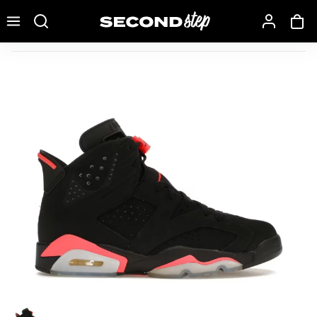
Recherche une marque, un modèle…
Air Jordan 6 Retro Infrared Black (2014)