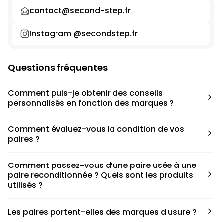
contact@second-step.fr
Instagram @secondstep.fr
Questions fréquentes
Comment puis-je obtenir des conseils
personnalisés en fonction des marques ?
Chaque modèle est accompagné d’un conseil pratique
Comment évaluez-vous la condition de vos
pour déterminer la taille appropriée, que ce soit une taille
paires ?
en dessous, au-dessus ou correspondant à votre taille
habituelle.
Nous avons élaboré une grille de notation basée sur les
Comment passez-vous d’une paire usée à une
défauts spécifiques de chaque paire.
paire reconditionnée ? Quels sont les produits
utilisés ?
Nous collaborons avec des partenaires sneakers artists qui
Les paires portent-elles des marques d'usure ?
ont fait de cette passion leur métier afin de reconditionner