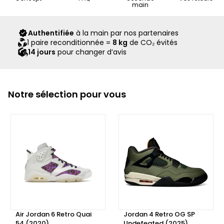
main
expertise. Ils vous sont livrés dans leur boîte d’origine,
accompagnés de tous leurs accessoires, ainsi que d’un
Authentifiée
à la main par nos partenaires
scellé Second Step attestant qu’ils ont été contrôlés et
1 paire reconditionnée =
8 kg
de CO₂ évités
expédiés par notre équipe.
14 jours
pour changer d’avis
Notre sélection pour vous
Air Jordan 6 Retro Quai
Jordan 4 Retro OG SP
54 (2020)
Undefeated (2025)