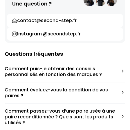
Une question ?
contact@second-step.fr
Instagram @secondstep.fr
Questions fréquentes
Comment puis-je obtenir des conseils
personnalisés en fonction des marques ?
Chaque modèle est accompagné d’un conseil pratique
Comment évaluez-vous la condition de vos
pour déterminer la taille appropriée, que ce soit une taille
paires ?
en dessous, au-dessus ou correspondant à votre taille
habituelle.
Nous avons élaboré une grille de notation basée sur les
Comment passez-vous d’une paire usée à une
défauts spécifiques de chaque paire.
paire reconditionnée ? Quels sont les produits
utilisés ?