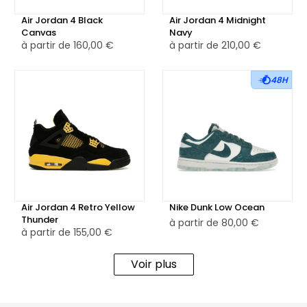
ajoutant une touche vive et subtile à l’ensemble. Le logo
Jumpman, brodé sur la languette, reste fidèle à cette
Air Jordan 4 Black
Air Jordan 4 Midnight
Canvas
Navy
même teinte.
à partir de
160,00 €
à partir de
210,00 €
La semelle intermédiaire, en blanc cassé, intègre une unité
48H
Air-Sole visible au talon pour garantir un amorti fiable au
quotidien. Elle repose sur une semelle extérieure en
caoutchouc gris clair, assurant une bonne traction et une
durabilité optimale.
Disponible également en version reconditionnée, la Air
Jordan 3 SE Muslin bénéficie d’une remise à neuf experte,
Air Jordan 4 Retro Yellow
Nike Dunk Low Ocean
pour allier engagement responsable et exigence
Thunder
à partir de
80,00 €
stylistique.
à partir de
155,00 €
Voir plus