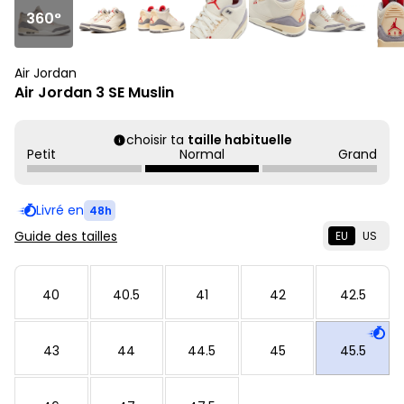
360°
Air Jordan
Air Jordan 3 SE Muslin
choisir ta
taille habituelle
Petit
Normal
Grand
Livré en
48h
Guide des tailles
EU
US
40
40.5
41
42
42.5
43
44
44.5
45
45.5