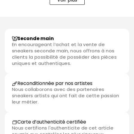
stocks, la Air Jordan 12 Retro Taxi (2013) reste une valeur
sûre pour les amateurs de classiques intemporels et de
performance historique.
Seconde main
En encourageant l’achat et la vente de
sneakers seconde main, nous offrons à nos
clients la possibilité de posséder des pièces
uniques et authentiques.
Reconditionnée par nos artistes
Nous collaborons avec des partenaires
sneakers artists qui ont fait de cette passion
leur métier.
Carte d’authenticité certifiée
Nous certifions l'authenticite de cet article