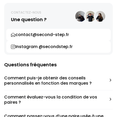
CONTACTEZ-NOUS
Une question ?
contact@second-step.fr
Instagram @secondstep.fr
Questions fréquentes
Comment puis-je obtenir des conseils
personnalisés en fonction des marques ?
Chaque modèle est accompagné d’un conseil pratique
Comment évaluez-vous la condition de vos
pour déterminer la taille appropriée, que ce soit une taille
paires ?
en dessous, au-dessus ou correspondant à votre taille
habituelle.
Nous avons élaboré une grille de notation basée sur les
Comment passez-vous d’une paire usée à une