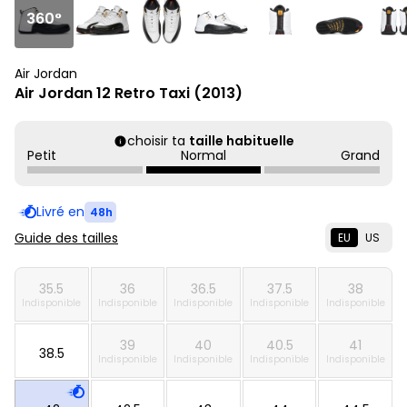
360°
Air Jordan
Air Jordan 12 Retro Taxi (2013)
choisir ta
taille habituelle
Petit
Normal
Grand
Livré en
48h
Guide des tailles
EU
US
35.5
36
36.5
37.5
38
Indisponible
Indisponible
Indisponible
Indisponible
Indisponible
39
40
40.5
41
38.5
Indisponible
Indisponible
Indisponible
Indisponible