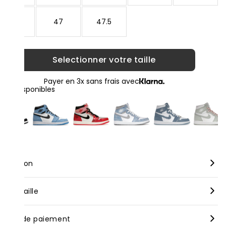
46
47
47.5
Selectionner votre taille
Payer en 3x sans frais avec
loris disponibles
scription
rque :
Nike
nseil taille
dèle :
Air Jordan 1 Zoom CMFT 2 University Blue Grey
us vous conseillons de prendre votre taille habituelle pour nos
yens de paiement
oduits neufs, bien que celle-ci puisse varier selon les marques.