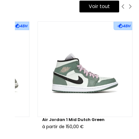
Voir tout
 tige se compose d’une base en textile blanc cassé,
compagnée d’empiècements en suède gris clair au niveau
48H
48H
 garde-boue, des œillets, du col et du talon. Le Swoosh latéral,
coupé dans la structure latérale comme le veut le design
FT, est habillé de textile bleu clair University Blue, apportant
e touche de contraste subtile. La languette en mousse
parente grise, la doublure textile ton sur ton et le col
telassé viennent renforcer la structure tout en assurant un
intien optimal.
 semelle intermédiaire blanche, dotée de la technologie
om Air, est associée à une mousse Cushlon pour un amorti
actif et confortable. Elle repose sur une semelle extérieure en
outchouc gris, durable et conçue pour offrir une bonne
e Grey
Air Jordan 1 Mid Dutch Green
hérence au quotidien.
à partir de
150,00 €
alement disponible en version reconditionnée,