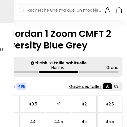
Recherche une marque, un modèle…
ir Jordan 1 Zoom CMFT 2
ew Balance 550
Salomon
niversity Blue Grey
 Jordan
ew Balance 1906
Off-white
ez
s colorées
ew Balance
Ugg
906R
choisir ta
taille habituelle
Asics Gel
Petit
Normal
Grand
ew Balance
002R
ew Balance 9060
Livré en
Guide des tailles
48h
EU
US
40
40.5
41
42
42.5
43
44
44.5
45
45.5