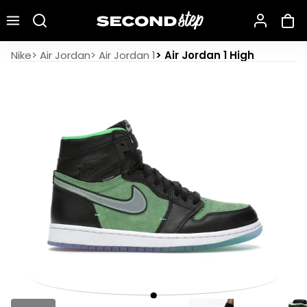
Recherche une marque, un modèle…
Air Jordan 1 Retro High Zoom Black Green
Nike
>
Air Jordan
>
Air Jordan 1
>
Air Jordan 1 High