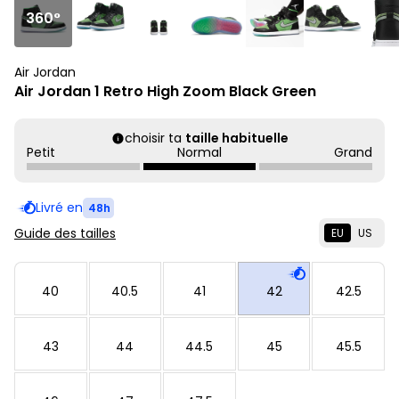
360°
Air Jordan
Air Jordan 1 Retro High Zoom Black Green
choisir ta
taille habituelle
Petit
Normal
Grand
Livré en
48h
Guide des tailles
EU
US
40
40.5
41
42
42.5
43
44
44.5
45
45.5