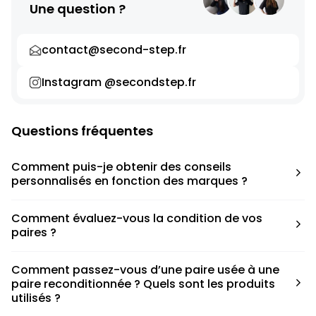
Une question ?
contact@second-step.fr
Instagram @secondstep.fr
Questions fréquentes
Comment puis-je obtenir des conseils
personnalisés en fonction des marques ?
Chaque modèle est accompagné d’un conseil pratique
Comment évaluez-vous la condition de vos
pour déterminer la taille appropriée, que ce soit une taille
paires ?
en dessous, au-dessus ou correspondant à votre taille
habituelle.
Nous avons élaboré une grille de notation basée sur les
Comment passez-vous d’une paire usée à une
défauts spécifiques de chaque paire.
paire reconditionnée ? Quels sont les produits
utilisés ?