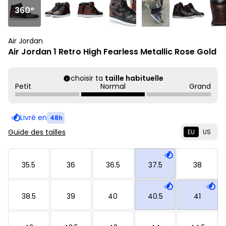
360°
Air Jordan
Air Jordan 1 Retro High Fearless Metallic Rose Gold
choisir ta
taille habituelle
Petit
Normal
Grand
Livré en
48h
Guide des tailles
EU
US
35.5
36
36.5
37.5
38
38.5
39
40
40.5
41