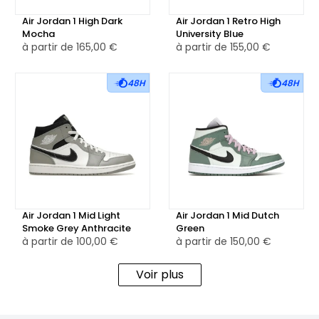
languette en nylon blanc présente un patch Nike Air rose
doré, ajoutant un détail subtil et raffiné.
Air Jordan 1 High Dark
Air Jordan 1 Retro High
Mocha
University Blue
à partir de
165,00 €
à partir de
155,00 €
La semelle intermédiaire blanche, en caoutchouc, garantit
confort et amorti, tandis que la semelle extérieure rose
48H
48H
doré en caoutchouc assure une traction optimale tout en
complétant l’aspect premium de la sneaker.
Disponible en version neuve et reconditionnée, la Air
Jordan 1 Retro High Fearless Metallic Rose Gold séduit par sa
combinaison de luxe et de performance, offrant une
silhouette à la fois élégante et audacieuse, idéale pour les
Air Jordan 1 Mid Light
Air Jordan 1 Mid Dutch
amateurs de sneakers à la recherche d’un modèle unique
Smoke Grey Anthracite
Green
et raffiné.
à partir de
100,00 €
à partir de
150,00 €
Voir plus