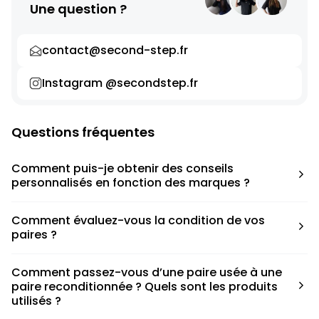
Une question ?
contact@second-step.fr
Instagram @secondstep.fr
Questions fréquentes
Comment puis-je obtenir des conseils
personnalisés en fonction des marques ?
Chaque modèle est accompagné d’un conseil pratique
Comment évaluez-vous la condition de vos
pour déterminer la taille appropriée, que ce soit une taille
paires ?
en dessous, au-dessus ou correspondant à votre taille
habituelle.
Nous avons élaboré une grille de notation basée sur les
Comment passez-vous d’une paire usée à une
défauts spécifiques de chaque paire.
paire reconditionnée ? Quels sont les produits
utilisés ?