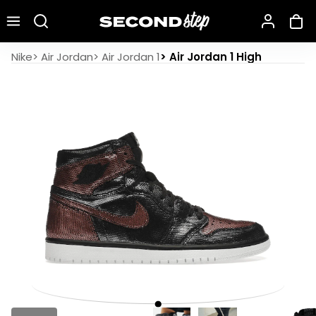
Recherche une marque, un modèle…
Air Jordan 1 Retro High Fearless Metallic Rose Gold
Nike
>
Air Jordan
>
Air Jordan 1
>
Air Jordan 1 High