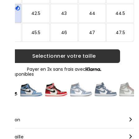
42
42.5
43
44
44.5
45
45.5
46
47
47.5
Selectionner votre taille
Payer en 3x sans frais avec
loris disponibles
scription
rque :
Nike
nseil taille