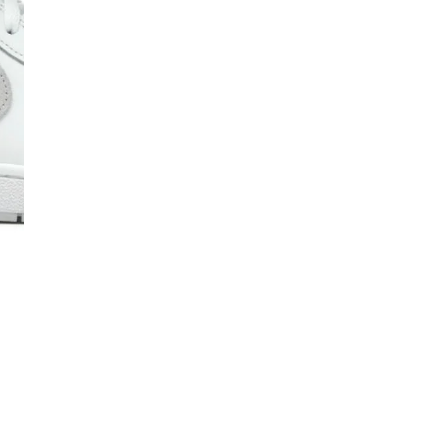
Co
De
Ma
Co