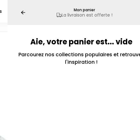
Mon panier
s
Marques
Vêtements
Blog
La livraison est offerte !
A
Aie, votre panier est... vide
Samba
Air Jordan 1
Noir
Yeezy 350 V1
Collab
N
N
dan
Campus
Air Jordan 4
Blanc
Yeezy 350 V2
Univers
N
Parcourez nos collections populaires et retrouv
l'inspiration !
das
Gazelle
Air Force 1
Couleur
Yeezy 380
Sneaker
N
1
zy
Spezial
Dunk
Yeezy 500
N
 Balance
Stan Smith
Yeezy 700
Yeezy 700 V1
2
Forum
New Balance 550 / 9060 / 2002r
Yeezy 700 V3
N
Yeezy Slide
Yeezy Foam