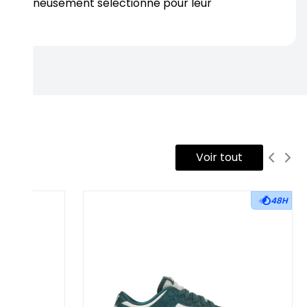
s soigneusement sélectionné pour leur
rtise.
Voir tout
48H