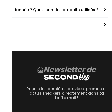
s spécifiques de chaque paire.
onditionnée ? Quels sont les produits utilisés ?
fait de cette passion leur métier afin de reconditionner les
 chacun jouant un rôle crucial. En ce qui concerne les savons
 une marque française et naturelle réputée.
arques d’usures, cela dépend de la condition de la paire
 sur Second Step sont reconditionnées et nettoyées avant leur
Newsletter de
CE
 550
Reçois les dernières arrivées, promos et
 1906R
actus sneakers directement dans ta
 2002R
boîte mail !
 9060