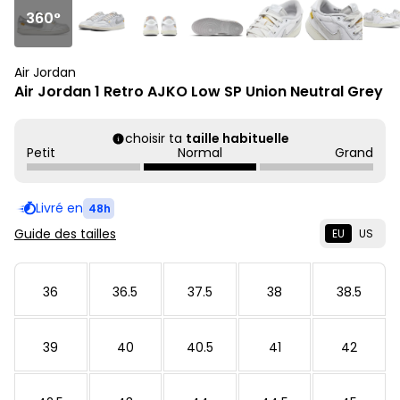
360°
Air Jordan
Air Jordan 1 Retro AJKO Low SP Union Neutral Grey
choisir ta
taille habituelle
Petit
Normal
Grand
Livré en
48h
Guide des tailles
EU
US
36
36.5
37.5
38
38.5
39
40
40.5
41
42