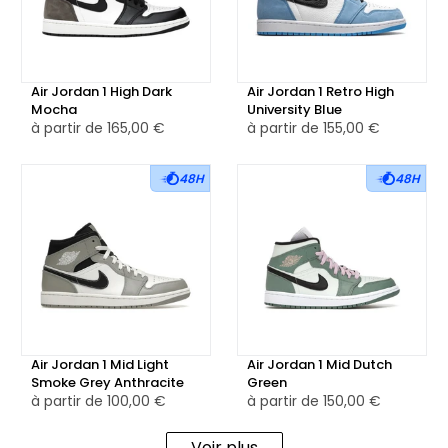
toile beige, est souvent fournie pour personnaliser la paire
selon les envies. Les lacets blancs s’accordent à la base,
tandis que le logo Union jaune est discrètement cousu sur
la partie latérale, apportant une touche signature.
Air Jordan 1 High Dark
Air Jordan 1 Retro High
Mocha
University Blue
à partir de
165,00 €
à partir de
155,00 €
La semelle intermédiaire en caoutchouc blanc apporte
stabilité et confort, tandis que la semelle extérieure grise,
48H
48H
assortie aux empiècements, assure une bonne traction au
quotidien.
Disponible en version neuve et reconditionnée, cette
collaboration unique entre Union LA et Jordan offre une
sneaker à la fois créative, fonctionnelle et pensée pour
durer, idéale pour celles et ceux en quête d’un modèle à
Air Jordan 1 Mid Light
Air Jordan 1 Mid Dutch
forte identité.
Smoke Grey Anthracite
Green
à partir de
100,00 €
à partir de
150,00 €
Voir plus