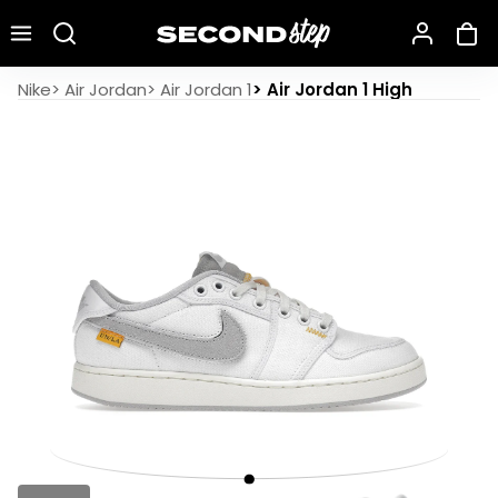
Recherche une marque, un modèle…
Air Jordan 1 Retro AJKO Low SP Union Neutral Grey
Nike
>
Air Jordan
>
Air Jordan 1
>
Air Jordan 1 High