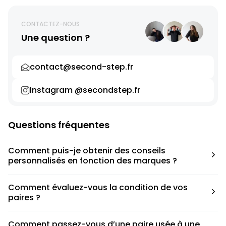
CONTACTEZ-NOUS
Une question ?
contact@second-step.fr
Instagram @secondstep.fr
Questions fréquentes
Comment puis-je obtenir des conseils
personnalisés en fonction des marques ?
Chaque modèle est accompagné d’un conseil pratique
Comment évaluez-vous la condition de vos
pour déterminer la taille appropriée, que ce soit une taille
paires ?
en dessous, au-dessus ou correspondant à votre taille
habituelle.
Nous avons élaboré une grille de notation basée sur les
Comment passez-vous d’une paire usée à une