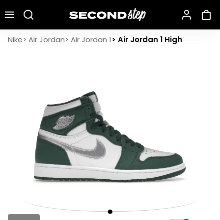
Recherche une marque, un modèle…
Air Jordan 1 High OG Gorge Green
Nike
>
Air Jordan
>
Air Jordan 1
>
Air Jordan 1 High