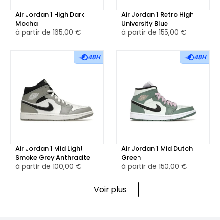
matières soigné.
Air Jordan 1 High Dark
Air Jordan 1 Retro High
Mocha
University Blue
Disponible également en version reconditionnée, cette
à partir de
165,00 €
à partir de
155,00 €
paire conserve toute sa qualité tout en offrant une
alternative plus respectueuse de l’environnement, idéale
48H
48H
pour les amateurs de sneakers à la recherche d’un choix
plus durable.
Air Jordan 1 Mid Light
Air Jordan 1 Mid Dutch
Smoke Grey Anthracite
Green
à partir de
100,00 €
à partir de
150,00 €
Voir plus