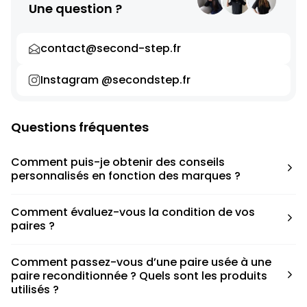
Une question ?
contact@second-step.fr
Instagram @secondstep.fr
Questions fréquentes
Comment puis-je obtenir des conseils
personnalisés en fonction des marques ?
Chaque modèle est accompagné d’un conseil pratique
Comment évaluez-vous la condition de vos
pour déterminer la taille appropriée, que ce soit une taille
paires ?
en dessous, au-dessus ou correspondant à votre taille
habituelle.
Nous avons élaboré une grille de notation basée sur les
Comment passez-vous d’une paire usée à une
défauts spécifiques de chaque paire.
paire reconditionnée ? Quels sont les produits
utilisés ?