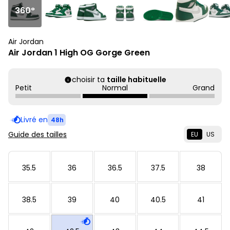
360°
Air Jordan
Air Jordan 1 High OG Gorge Green
choisir ta
taille habituelle
Petit
Normal
Grand
Livré en
48h
Guide des tailles
EU
US
35.5
36
36.5
37.5
38
38.5
39
40
40.5
41