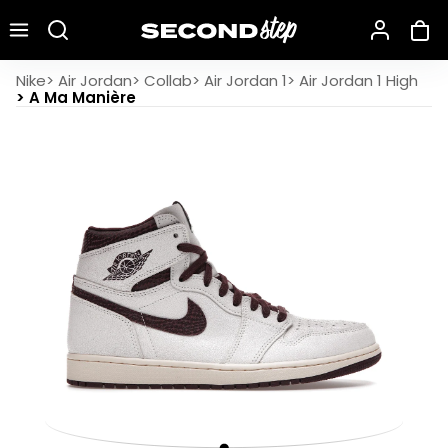
Recherche une marque, un modèle…
Air Jordan 1 Retro High OG A Ma Maniére
Nike
>
Air Jordan
>
Collab
>
Air Jordan 1
>
Air Jordan 1 High
>
A Ma Manière