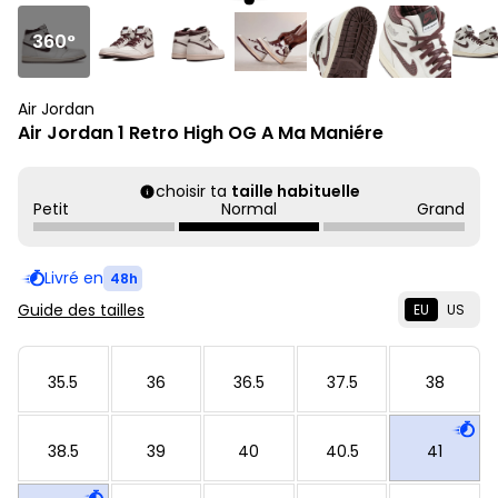
360°
Air Jordan
Air Jordan 1 Retro High OG A Ma Maniére
choisir ta
taille habituelle
Petit
Normal
Grand
Livré en
48h
Guide des tailles
EU
US
35.5
36
36.5
37.5
38
38.5
39
40
40.5
41