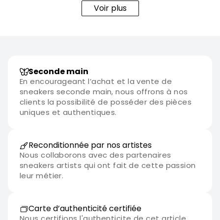
une sneaker élégante et intemporelle, tout en restant
Voir plus
fidèle à l'héritage de la Jordan 1.
Seconde main
En encourageant l’achat et la vente de
sneakers seconde main, nous offrons à nos
clients la possibilité de posséder des pièces
uniques et authentiques.
Reconditionnée par nos artistes
Nous collaborons avec des partenaires
sneakers artists qui ont fait de cette passion
leur métier.
Carte d’authenticité certifiée
Nous certifions l'authenticite de cet article