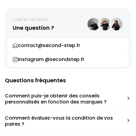
CONTACTEZ-NOUS
Une question ?
contact@second-step.fr
Instagram @secondstep.fr
Questions fréquentes
Comment puis-je obtenir des conseils
personnalisés en fonction des marques ?
Chaque modèle est accompagné d’un conseil pratique
Comment évaluez-vous la condition de vos
pour déterminer la taille appropriée, que ce soit une taille
paires ?
en dessous, au-dessus ou correspondant à votre taille
habituelle.
Nous avons élaboré une grille de notation basée sur les