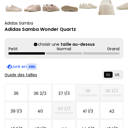
Adidas Samba
Adidas Samba Wonder Quartz
choisir une
taille au-dessus
Petit
Normal
Grand
Livré en
48h
Guide des tailles
EU
US
38
38 2/3
36
36 2/3
37 1/3
Indisponible
Indisponible
40 2/3
39 1/3
40
41 1/3
42
Indisponible