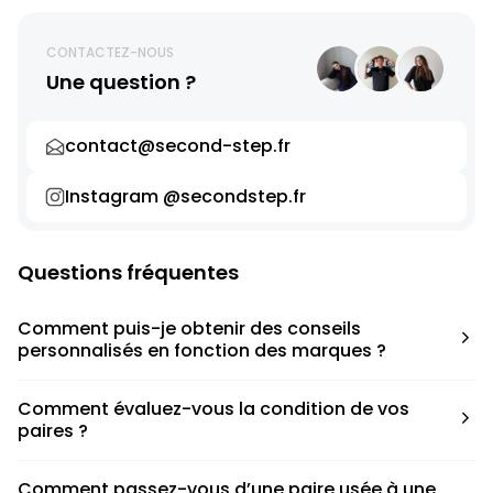
CONTACTEZ-NOUS
Une question ?
contact@second-step.fr
Instagram @secondstep.fr
Questions fréquentes
Comment puis-je obtenir des conseils
personnalisés en fonction des marques ?
Chaque modèle est accompagné d’un conseil pratique
Comment évaluez-vous la condition de vos
pour déterminer la taille appropriée, que ce soit une taille
paires ?
en dessous, au-dessus ou correspondant à votre taille
habituelle.
Nous avons élaboré une grille de notation basée sur les
Comment passez-vous d’une paire usée à une