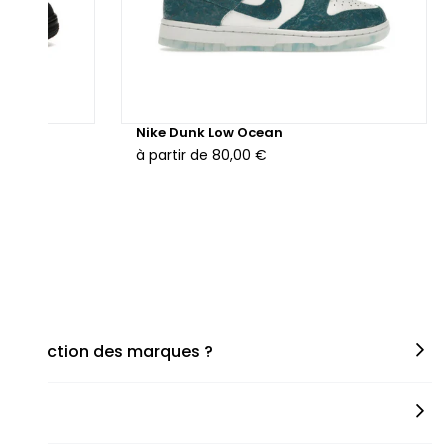
hunder
Nike Dunk Low Ocean
à partir de
80,00 €
en fonction des marques ?
miner la taille appropriée, que ce soit une taille en