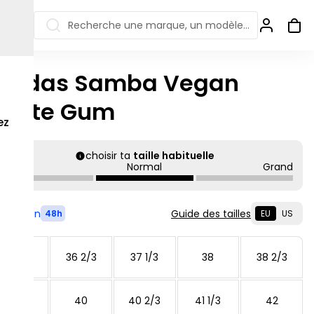
Recherche une marque, un modèle…
Adidas Samba Vegan
ew Balance 550
Salomon
White Gum
 Jordan
ew Balance 1906
Off-white
ez
s colorées
ew Balance
Ugg
906R
choisir ta
taille habituelle
Asics Gel
Petit
Normal
Grand
ew Balance
002R
ew Balance 9060
Livré en
Guide des tailles
48h
EU
US
36
36 2/3
37 1/3
38
38 2/3
39 1/3
40
40 2/3
41 1/3
42