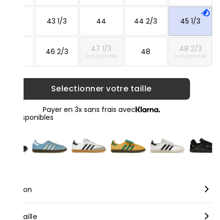
42 2/3
43 1/3
44
44 2/3
45 1/3
47 1/3
48 2/3
46
46 2/3
48
Indisponible
Indisponible
Selectionner votre taille
Payer en 3x sans frais avec
loris disponibles
scription
rque :
Adidas
nseil taille