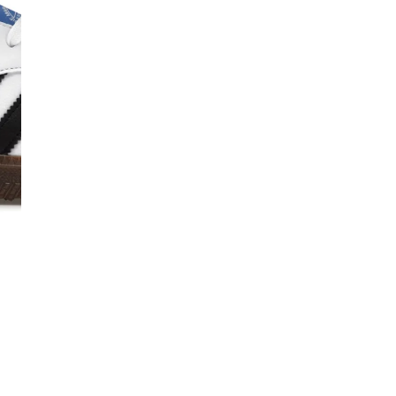
Co
De
Ma
Co