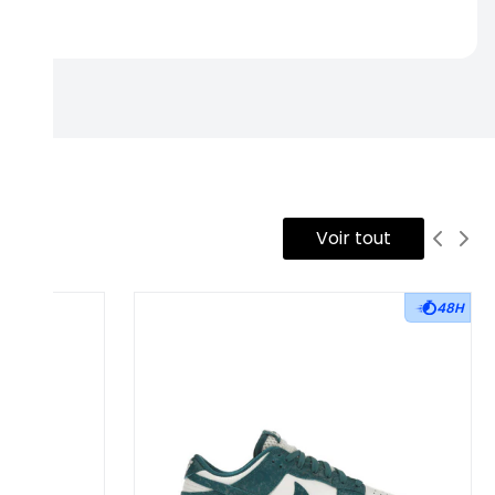
rtise.
Voir tout
48H