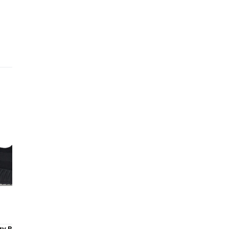
La
al
st
en
gr
Le
si
en
do
re
La
en
lo
am
Ce
zy Boost 350 V2 Onyx
Adidas Yeezy 700 V3 Dark G