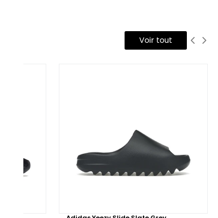
 tige est confectionnée en similicuir blanc, offrant une
ternative végane au cuir traditionnel, sans compromettre la
Voir tout
ructure ni le maintien. L’empiècement avant, habituellement
 suède, est ici remplacé par un matériau synthétique texturé
is clair, résistant à l’usure et respectueux de l’environnement.
s trois bandes latérales ainsi que le patch au talon, en
milicuir noir, contrastent subtilement avec la tige. La languette
 textile blanc, ornée du logo Adidas Vegan, est associée à une
ublure intérieure en mesh recyclé, pensée pour un confort
spirant au quotidien.
 semelle extérieure, fidèle au modèle original, est fabriquée
 caoutchouc gomme naturelle, garantissant adhérence et
ngévité, tandis que la semelle intermédiaire en EVA assure un
orti léger adapté à un usage quotidien.
 modèle est également disponible en version reconditionnée,
low
Adidas Yeezy Slide Slate Grey