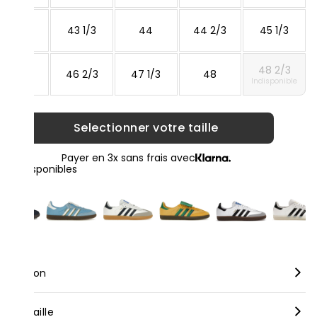
42 2/3
43 1/3
44
44 2/3
45 1/3
48 2/3
46
46 2/3
47 1/3
48
Indisponible
Selectionner votre taille
Payer en 3x sans frais avec
loris disponibles
scription
rque :
Adidas
nseil taille