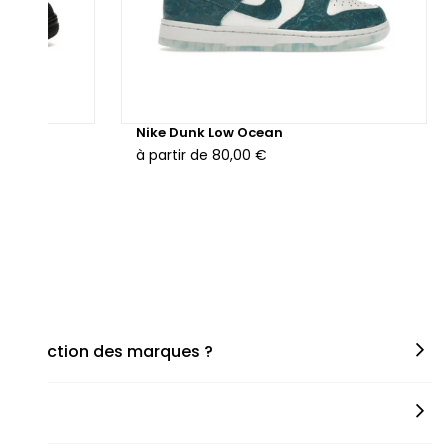
hunder
Nike Dunk Low Ocean
à partir de
80,00 €
en fonction des marques ?
miner la taille appropriée, que ce soit une taille en