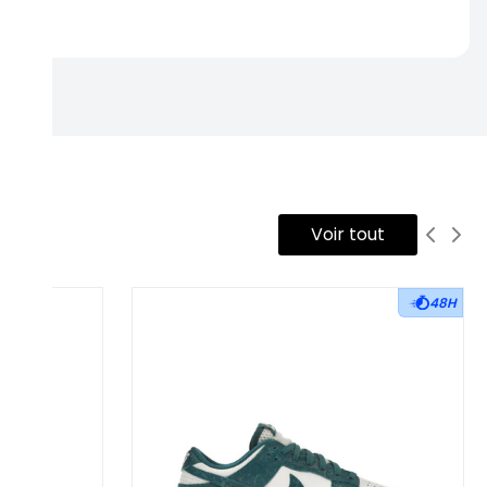
rtise.
Voir tout
48H