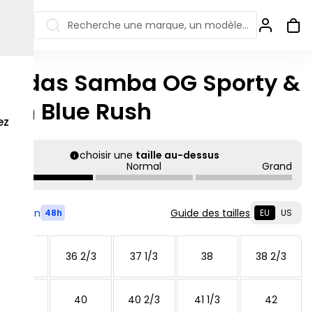
Recherche une marque, un modèle…
didas Samba OG Sporty &
ew Balance 550
Salomon
ich Blue Rush
 Jordan
ew Balance 1906
Off-white
ez
s colorées
ew Balance
Ugg
906R
choisir une
taille au-dessus
Asics Gel
Petit
Normal
Grand
ew Balance
002R
ew Balance 9060
Livré en
Guide des tailles
48h
EU
US
36
36 2/3
37 1/3
38
38 2/3
39 1/3
40
40 2/3
41 1/3
42