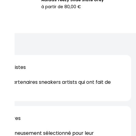
à partir de
80,00 €
os artistes
es partenaires sneakers artists qui ont fait de
er.
rtenaires
s soigneusement sélectionné pour leur