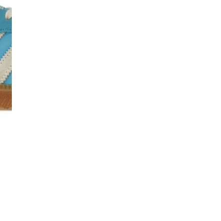
Co
De
Ma
Co