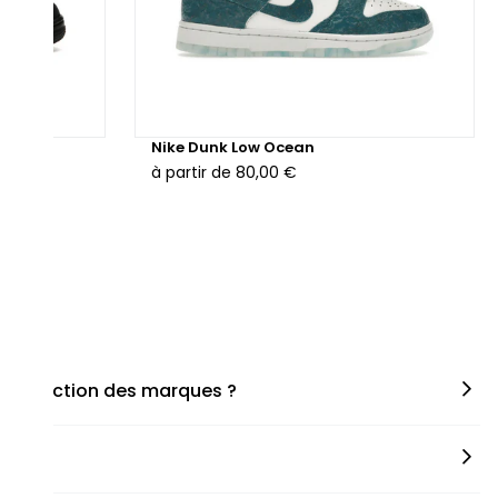
hunder
Nike Dunk Low Ocean
à partir de
80,00 €
en fonction des marques ?
miner la taille appropriée, que ce soit une taille en