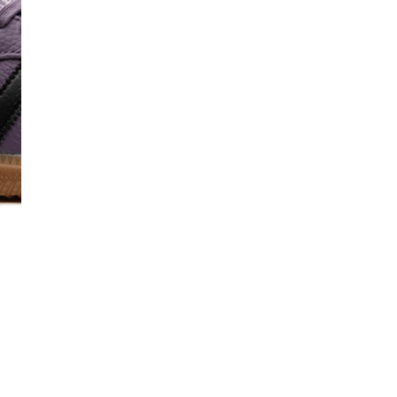
I
Co
De
Ma
Co