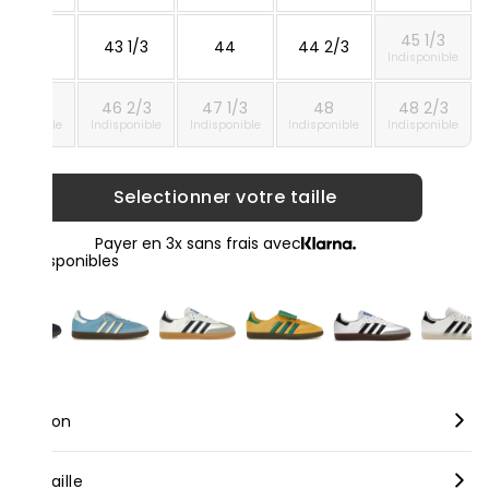
45 1/3
42 2/3
43 1/3
44
44 2/3
Indisponible
46
46 2/3
47 1/3
48
48 2/3
ndisponible
Indisponible
Indisponible
Indisponible
Indisponible
Selectionner votre taille
Payer en 3x sans frais avec
loris disponibles
scription
rque :
Adidas
nseil taille