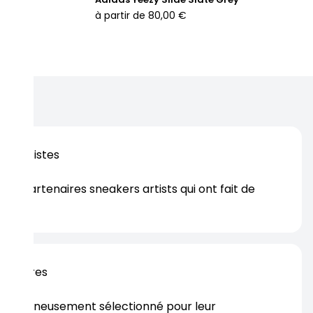
à partir de
80,00 €
os artistes
es partenaires sneakers artists qui ont fait de
er.
rtenaires
s soigneusement sélectionné pour leur