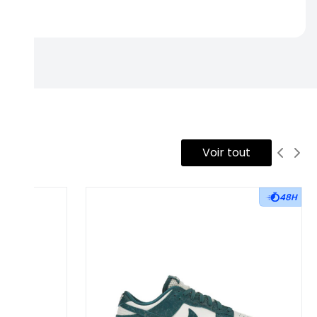
rtise.
Voir tout
48H