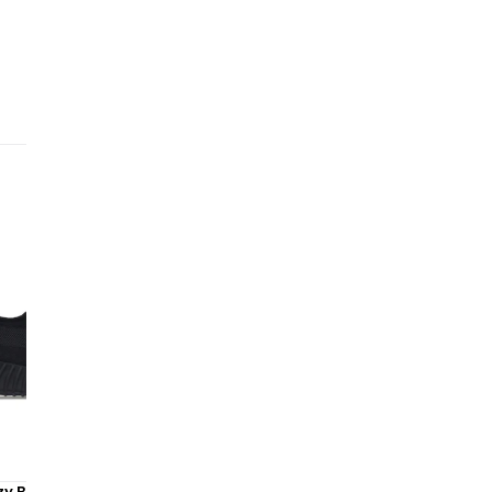
so
co
cr
to
te
go
ex
ad
aj
él
Di
co
es
du
zy Boost 350 V2 Onyx
Adidas Yeezy 700 V3 Dark G