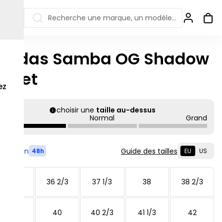
Recherche une marque, un modèle…
Adidas Samba OG Shadow
ew Balance 550
Salomon
iolet
 Jordan
ew Balance 1906
Off-white
ez
s colorées
ew Balance
Ugg
906R
choisir une
taille au-dessus
Asics Gel
Petit
Normal
Grand
ew Balance
002R
ew Balance 9060
Livré en
Guide des tailles
48h
EU
US
36
36 2/3
37 1/3
38
38 2/3
39 1/3
40
40 2/3
41 1/3
42