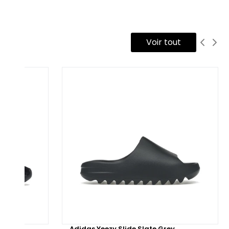
phistiquée qui apporte une finition élégante et
ntemporaine. Les trois bandes latérales sont en cuir blanc,
éant un contraste net et lumineux avec la tige violet. La
Voir tout
ebox et les côtés sont habillés de suède violet, apportant
xture et solidité au modèle. La semelle intermédiaire en
mme blanche assure confort et amorti, tandis que la semelle
térieure en caoutchouc violet garantit une excellente
hérence et durabilité. Le patch talon, orné du logo Adidas,
oute une touche discrète mais authentique à cette silhouette
égante.
sponible également en version reconditionnée, avec un
ntrôle qualité rigoureux, la Adidas Samba OG Shadow Violet
t idéale pour ceux qui recherchent une sneaker élégante,
rable et versatile, alliant style classique et modernité.
low
Adidas Yeezy Slide Slate Grey