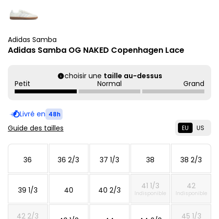
Adidas Samba
Adidas Samba OG NAKED Copenhagen Lace
choisir une
taille au-dessus
Petit
Normal
Grand
Livré en
48h
Guide des tailles
EU
US
36
36 2/3
37 1/3
38
38 2/3
41 1/3
42
39 1/3
40
40 2/3
Indisponible
Indisponible
42 2/3
45 1/3