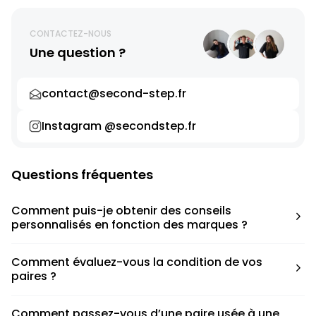
CONTACTEZ-NOUS
Une question ?
contact@second-step.fr
Instagram @secondstep.fr
Questions fréquentes
Comment puis-je obtenir des conseils
personnalisés en fonction des marques ?
Chaque modèle est accompagné d’un conseil pratique
Comment évaluez-vous la condition de vos
pour déterminer la taille appropriée, que ce soit une taille
paires ?
en dessous, au-dessus ou correspondant à votre taille
habituelle.
Nous avons élaboré une grille de notation basée sur les
Comment passez-vous d’une paire usée à une