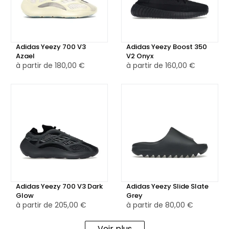
excellente adhérence et durabilité.
Cette sneaker incarne parfaitement la fusion entre un
design classique et une esthétique moderne, faisant de la
Adidas Yeezy 700 V3
Adidas Yeezy Boost 350
Adidas Samba OG NAKED Copenhagen Lace un modèle
Azael
V2 Onyx
à partir de
180,00 €
à partir de
160,00 €
exclusif pour les passionnés de sneakers et les amateurs
de mode. Disponible également en version reconditionnée,
avec un contrôle qualité rigoureux, elle est idéale pour
ceux qui recherchent une sneaker à la fois élégante,
unique et durable.
Adidas Yeezy 700 V3 Dark
Adidas Yeezy Slide Slate
Glow
Grey
à partir de
205,00 €
à partir de
80,00 €
Voir plus